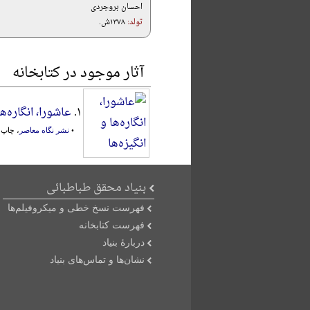
احسان بروجردی
تولد:
۱۳۷۸ش.
آثار موجود در کتابخانه
۱.
عاشورا، انگاره‌ها
•
نشر نگاه معاصر
، چاپ او
بنیاد محقق طباطبائی
فهرست نسخ خطی و میکروفیلم‌ها
فهرست کتابخانه
دربارۀ بنیاد
نشان‌ها و تماس‌های بنیاد