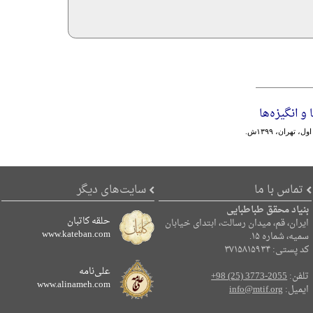
 و انگیزه‌ها
ل، تهران، ۱۳۹۹ش.
تماس با ما
سایت‌های دیگر
بنیاد محقق طباطبایی
حلقه کاتبان
ایران، قم، میدان رسالت، ابتدای خیابان
www.kateban.com
سمیه، شماره ۱۵.
کد پستی: ۳۷۱۵۸۱۵۹۳۴
علی‌نامه
تلفن:
+98 (25) 3773-2055
www.alinameh.com
ایمیل:
info@mtif.org