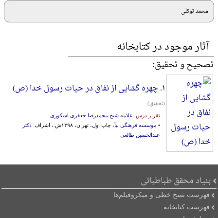
محمد توکلی
آثار موجود در کتابخانه
تصحیح و تحقیق:
۱.
چهره گشایی از نفاق در حیات رسول خدا (ص)
(تحقیق)
تقریر درس:
علامه شیخ محمدرضا جعفری اشکوری
•
موسسه فرهنگی نبأ
، چاپ اول، تهران، ۱۳۹۸ش.، اشراف:
دکتر
عبدالحسین طالعی
بنیاد محقق طباطبائی
فهرست نسخ خطی و میکروفیلم‌ها
فهرست کتابخانه