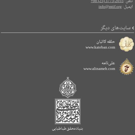
تلفن:
+98 (25) 3773-2055
ایمیل:
info@mtif.org
سایت‌های دیگر
حلقه کاتبان
www.kateban.com
علی‌نامه
www.alinameh.com