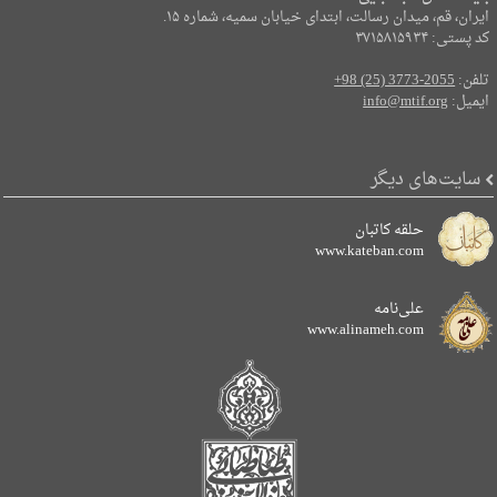
ایران، قم، میدان رسالت، ابتدای خیابان سمیه، شماره ۱۵.
کد پستی: ۳۷۱۵۸۱۵۹۳۴
تلفن:
+98 (25) 3773-2055
ایمیل:
info@mtif.org
سایت‌های دیگر
حلقه کاتبان
www.kateban.com
علی‌نامه
www.alinameh.com