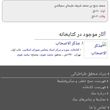
محمد بدیع بن محمد شریف ملیحای سمرقندی
تولد:
۱۰۶۰ق.
وفات:
۱۱۰۴ق.
آثار موجود در کتابخانه
۱.
مذکر الاصحاب
•
کتابخانه، موزه و مرکز اسناد مجلس شورای اسلامی
، چاپ اول،
تهران، ۱۳۹۰ش.، محقق:
محمد تقوی
، مصحح:
محمد تقوی
بنیاد محقق طباطبائی
فهرست نسخ خطی و میکروفیلم‌ها
فهرست کتابخانه
دربارۀ بنیاد
نشان‌ها و تماس‌های بنیاد
تماس با ما