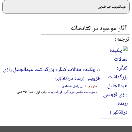
عبدالمجید طباطبایی
آثار موجود در کتابخانه
ترجمه:
۱.
چکیده مقالات کنگره بزرگداشت عبدالجلیل رازی
قزوینی (زنده در560ق.)
مترجم:
خلیل زامل عصامی
•
مؤسسه علمی فرهنگی دار الحدیث
، چاپ اول، قم، ۱۳۹۱ش.