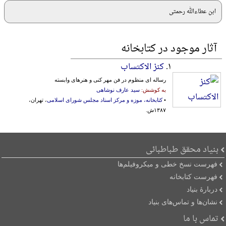
ابن عطاءالله رحمتی
آثار موجود در کتابخانه
۱.
کنز الاکتساب
رساله ای منظوم در فن مهر کنی و هنرهای وابسته
به کوشش:
سید عارف نوشاهی
•
کتابخانه، موزه و مرکز اسناد مجلس شورای اسلامی
، تهران،
۱۳۸۷ش.
بنیاد محقق طباطبائی
فهرست نسخ خطی و میکروفیلم‌ها
فهرست کتابخانه
دربارۀ بنیاد
نشان‌ها و تماس‌های بنیاد
تماس با ما