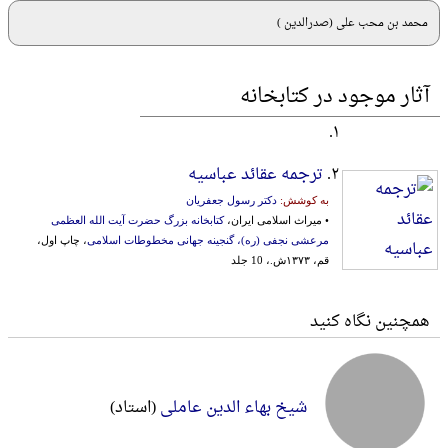
محمد بن محب علی (صدرالدین )
آثار موجود در کتابخانه
۱.
۲.
ترجمه عقائد عباسیه
به کوشش:
دکتر رسول جعفریان
• میراث اسلامی ایران،
کتابخانه بزرگ حضرت آیت الله العظمی
مرعشی نجفی (ره)، گنجینه جهانی مخطوطات اسلامی
، چاپ اول،
قم، ۱۳۷۳ش.، 10 جلد
همچنین نگاه کنید
شیخ بهاء الدین عاملی
(استاد)