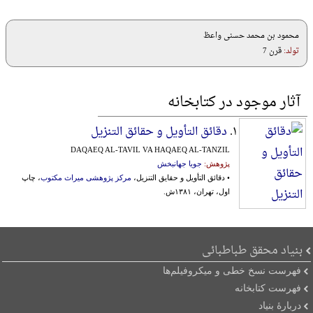
محمود بن محمد حسنی واعظ
تولد:
قرن 7
آثار موجود در کتابخانه
۱.
دقائق التأویل و حقائق التنزیل
DAQAEQ AL-TAVIL VA HAQAEQ AL-TANZIL
پژوهش:
جویا جهانبخش
• دقائق التأویل و حقایق التنزیل،
مرکز پژوهشی میراث مکتوب
، چاپ
اول، تهران، ۱۳۸۱ش.
بنیاد محقق طباطبائی
فهرست نسخ خطی و میکروفیلم‌ها
فهرست کتابخانه
دربارۀ بنیاد