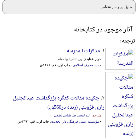
خلیل بن زامل عصامی
آثار موجود در کتابخانه
ترجمه:
۱.
مذکرات المدرسة
حوار عقایدی بین التلمیذ والمعلم
•
بنیاد معارف اسلامی
، چاپ اول، قم، ۱۴۱۸ق.
۲.
چکیده مقالات کنگره بزرگداشت عبدالجلیل
رازی قزوینی (زنده در560ق.)
مترجم:
عبدالمجید طباطبایی لطفی
•
مؤسسه علمی فرهنگی دار الحدیث
، چاپ اول، قم، ۱۳۹۱ش.