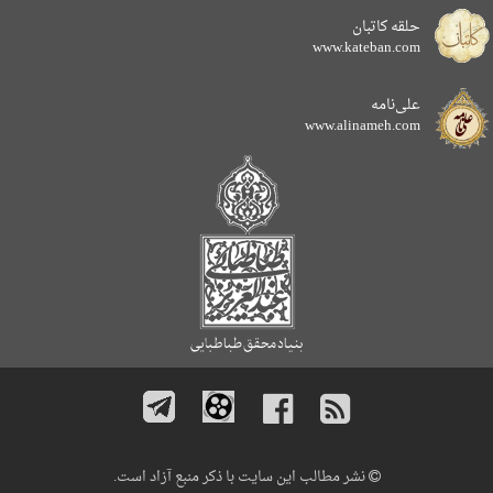
حلقه کاتبان
www.kateban.com
علی‌نامه
www.alinameh.com
نشر مطالب این سایت با ذکر منبع آزاد است.