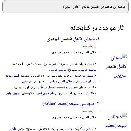
محمد بن محمد بن حسین مولوی (جلال الدین)
آثار موجود در کتابخانه
۱.
دیوان کامل شمس تبریزی
سرشناسه:
جلال الدین محمد بن محمد مولوی
• کلیات دیوان شمس تبریزی،
نشر طلوع
، بی جا، ۲ش.، با مقدمه:
محمد عباسی
، مصحح:
محمد عباسی
•
انتشارات جاویدان
، چاپ دهم، تهران، ۱۳۷۱ش.، با مقدمه:
استاد بدیع
الزمان فروزانفر
و
جلال الدین همایی
، با تعلیق:
م . درویش
• کلیات دیوان شمس،
مؤسسه انتشارات نگاه
، چاپ اول، تهران،
۱۳۷۱ش.، مصحح:
استاد بدیع الزمان فروزانفر
، به کوشش:
پرویز بابایی
۲.
مجالس سبعه(هفت خطابه)
سرشناسه:
جلال الدین محمد بن محمد مولوی
•
انتشارات کیهان
، چاپ دوم، تهران، ۱۳۷۲ش.، مصحح:
توفیق هاشم