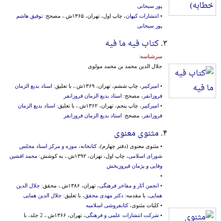
پور سبحانی
•
انتشارات کیهان
، چاپ اول، تهران، ۱۳۶۵ش.، مصحح:
توفیق هاشم
پور سبحانی
۳.
کتاب فیه ما فیه
سرشناسه:
جلال الدین محمد بن محمد مولوی
•
امیرکبیر
، چاپ ششم، تهران، ۱۳۶۹ش.، با تعلیق:
استاد بدیع الزمان
فروزانفر
، مصحح:
استاد بدیع الزمان فروزانفر
•
امیرکبیر
، چاپ پنجم، تهران، ۱۳۶۲ش.، با تعلیق:
استاد بدیع الزمان
فروزانفر
، مصحح:
استاد بدیع الزمان فروزانفر
۴.
مثنوی معنوی
• مثنوی معنوی (دفتر چهارم)،
کتابخانه، موزه و مرکز اسناد مجلس
شورای اسلامی
، چاپ اول، تهران، ۱۳۹۲ش.، به کوشش:
محمد افشین
وفایی
و
پژمان فیروزبخش
•
•
انجمن آثار و مفاخر فرهنگی
، تهران، ۱۳۸۶ش.، محقق:
جلال الدین
همایی
، با مقدمه:
دکتر مهدی محقق
، با تعلیق:
جلال الدین همایی
• کلیات مثنوی،
کتابفروشی اسلامیه
•
شرکت انتشارات علمی و فرهنگی
، تهران، ۱۳۶۶ش.، 2 جلد، با