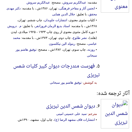
مقدمه:
عبدالکریم سروش
، مصحح:
عبدالکریم سروش
•
انجمن آثار و مفاخر فرهنگی
، تهران، ۱۳۸۶ش.، با مقدمه:
دکتر مهدی
محقق
، با تعلیق:
جلال الدین همایی
• کلیات مثنوی معنوی،
انتشارات جاویدان
، چاپ ششم، تهران،
۱۳۶۸ش.، با مقدمه:
استاد بدیع الزمان فروزانفر
، با تعلیق:
م . درویش
• دوره کامل مثنوی معنوی از روی‌ چاپ‌ ۱۹۳۳ - ۱۹۲۵ میلادی‌، لیدن‌
(هلند)،
نشر طلوع
، چاپ دوم، تهران، ۱۳۷۳ش.، با مقدمه:
محمد
عباسی
، مصحح:
رینولد الین نیکلسون
•
روزنه
، چاپ سوم، تهران، ۱۳۸۲ش.، مصحح:
توفیق هاشم پور
سبحانی
۵.
فهرست مندرجات دیوان کبیر کلیات شمس
تبریزی
به کوشش:
توفیق هاشم پور سبحانی
آثار ترجمه شده:
۶.
دیوان شمس الدین تبریزی
مترجم:
سید علی حسینی امینی
•
انتشارات قاف مشهد الرضا (ع)
، چاپ اول، مشهد، ۱۳۹۰ش.