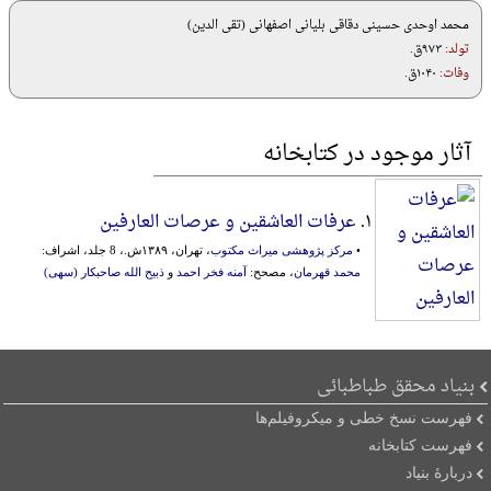
محمد اوحدی حسینی دقاقی بلیانی اصفهانی (تقی الدین)
تولد:
۹۷۳ق.
وفات:
۱۰۴۰ق.
آثار موجود در کتابخانه
۱.
عرفات العاشقین و عرصات العارفین
•
مرکز پژوهشی میراث مکتوب
، تهران، ۱۳۸۹ش.، 8 جلد، اشراف:
محمد قهرمان
، مصحح:
آمنه فخر احمد
و
ذبیح الله صاحبکار (سهی)
بنیاد محقق طباطبائی
فهرست نسخ خطی و میکروفیلم‌ها
فهرست کتابخانه
دربارۀ بنیاد