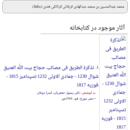
محمد عبدالحسین بن محمد عبدالهادی کربلائی کرناتکی هندی (حافظ)
آثار موجود در کتابخانه
۱.
تذکرة الطریق فی مصائب حجاج بیت الله العتیق
شوال 1230 - جمادی الاولی 1232 (سپتامبر 1815 -
فوریه 1817
به کوشش:
دکتر رسول جعفریان
،
اسرا دوغان
•
نشر مورخ
، قم، ۱۳۸۶ش.