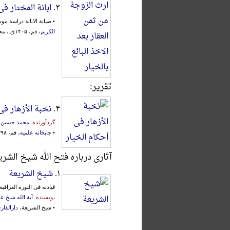
۳.
ابانة المختار فی
• صیانة الابانة دراسة م
الکریم
، قم، ۱۴۰۵ق.، محقق:
تقریر:
۴.
نخبة الأزهار فی
گردآورنده:
محمد حسین 
•
چاپخانه علمیه
، قم، ۱۳۹۸ق.
آثاری درباره فتح الله شیخ الشر
۱.
شیخ الشریعة
قیادته فی الثورة العراقیة الکبری 1920 و و
نویسنده:
آیة الله شیخ 
• شیخ الشریعة،
دارالقار