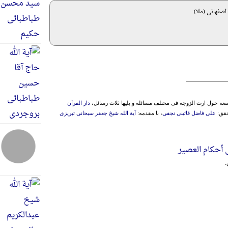
اصفهانی (ملا)
وسعة حول ارث الزوجة فی مختلف مسائله و یلیها ثلاث رسائل،
دار القرآن
علی فاضل قائینی نجفی
، با مقدمه:
آیة الله شیخ جعفر سبحانی تبریزی
 أحکام العصیر