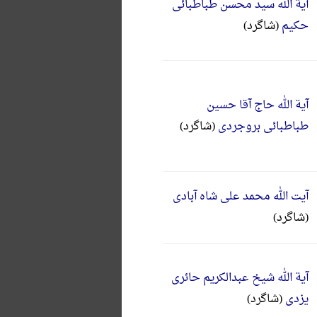
آیة الله سید محسن طباطبائی
حکیم
(شاگرد)
آیة الله حاج آقا حسین
طباطبائی بروجردی
(شاگرد)
آیت الله محمد علی شاه آبادی
(شاگرد)
آیة الله شیخ عبدالکریم حائری
یزدی
(شاگرد)