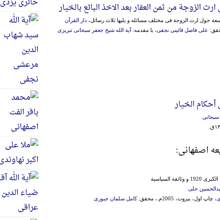
 ارث الزوجة من ثمن العقار بعد الاخذ البائع بالخیار
وسعة حول ارث الزوجة فی مختلف مسائله و یلیها ثلاث رسائل،
دار القرآن
علی فاضل قائینی نجفی
، با مقدمه:
آیة الله شیخ جعفر سبحانی تبریزی
 أحکام الخیار
سبحانی
یعه اصفهانی:
ثائقة السیاسیة
عبدالحسین حلی
ی
، چاپ اول، بیروت، 2005م.، محقق:
کامل سلمان جبوری