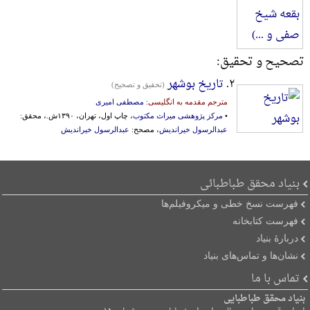
تصحیح و تحقیق:
۲.
تاریخ بوشهر
(تحقیق و تصحیح)
مترجم مقدمه به انگلیسی:
مصطفی امیری
•
مرکز پژوهشی میراث مکتوب
، چاپ اول، تهران، ۱۳۹۰ش.، محقق:
عبدالرسول خیراندیش
، مصحح:
عبدالرسول خیراندیش
بنیاد محقق طباطبائی
فهرست نسخ خطی و میکروفیلم‌ها
فهرست کتابخانه
دربارۀ بنیاد
نشان‌ها و تماس‌های بنیاد
تماس با ما
بنیاد محقق طباطبایی