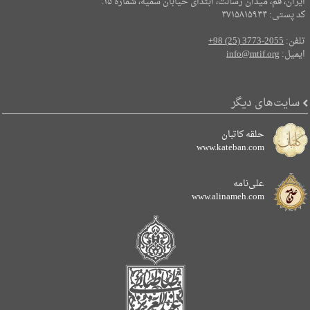
ایران، قم، میدان رسالت، ابتدای خیابان سمیه، شماره ۱۵.
کد پستی: ۳۷۱۵۸۱۵۹۳۴
تلفن:
+98 (25) 3773-2055
ایمیل:
info@mtif.org
سایت‌های دیگر
حلقه کاتبان
www.kateban.com
علی‌نامه
www.alinameh.com