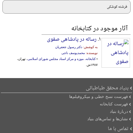
فرشته کوشکی
آثار موجود در کتابخانه
۱.
رساله در پادشاهی صفوی
به کوشش:
دکتر رسول جعفریان
نویسنده:
محمدیوسف ناجی
•
کتابخانه، موزه و مرکز اسناد مجلس شورای اسلامی
، تهران،
۱۳۸۷ش.
بنیاد محقق طباطبائی
فهرست نسخ خطی و میکروفیلم‌ها
فهرست کتابخانه
دربارۀ بنیاد
نشان‌ها و تماس‌های بنیاد
تماس با ما