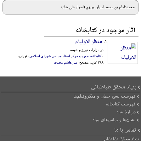
محمدکاظم بن محمد اسرار تبریزی (اسرار علی شاه)
آثار موجود در کتابخانه
۱.
منظر الاولیاء
در مزارات تبریز و حومه
•
کتابخانه، موزه و مرکز اسناد مجلس شورای اسلامی
، تهران،
۱۳۸۸ش.، مصحح:
میر هاشم محدث
بنیاد محقق طباطبائی
فهرست نسخ خطی و میکروفیلم‌ها
فهرست کتابخانه
دربارۀ بنیاد
نشان‌ها و تماس‌های بنیاد
تماس با ما
بنیاد محقق طباطبایی