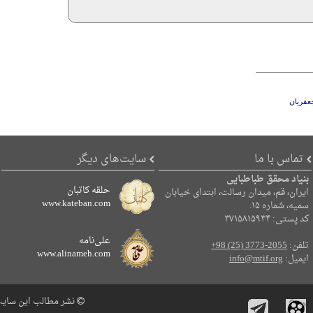
عفریان
تماس با ما
سایت‌های دیگر
بنیاد محقق طباطبایی
حلقه کاتبان
ایران، قم، میدان رسالت، ابتدای خیابان
www.kateban.com
سمیه، شماره ۱۵.
کد پستی: ۳۷۱۵۸۱۵۹۳۴
علی‌نامه
تلفن:
+98 (25) 3773-2055
www.alinameh.com
ایمیل:
info@mtif.org
نشر مطالب این سایت 