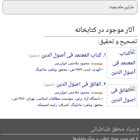
مارتین مکدرموت
آثار موجود در کتابخانه
تصحیح و تحقیق:
۱.
کتاب المعتمد فی أصول الدین
(تحقیق)
نویسنده:
محمود ملاحمی خوارزمی
•
الهدی
، لندن، ۱۹۷۹ش.، محقق:
ویلفرد مادلونگ
۲.
الفائق فی اصول الدین
(تحقیق)
نویسنده:
محمود ملاحمی خوارزمی
•
دانشگاه آزاد برلین، مؤسسه مطالعات اسلامی
، تهران، ۱۳۸۶ش.،
محقق:
ویلفرد مادلونگ
، اشراف:
زابینه اشمیتکه
بنیاد محقق طباطبائی
فهرست نسخ خطی و میکروفیلم‌ها