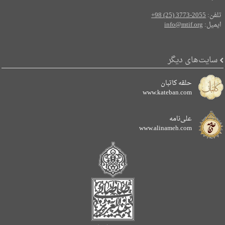
تلفن:
+98 (25) 3773-2055
ایمیل:
info@mtif.org
سایت‌های دیگر
حلقه کاتبان
www.kateban.com
علی‌نامه
www.alinameh.com