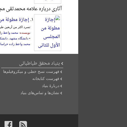
آثاری درباره علامه محمدتقی م
۱.
إجازة مطولة من 
تسرد اکثر من أربعین طر
نویسنده:
محمد واعظ زا
•
دانشگاه مشهد، دانشکد
محمد واعظ زاده خراسا
بنیاد محقق طباطبائی
فهرست نسخ خطی و میکروفیلم‌ها
فهرست کتابخانه
دربارۀ بنیاد
نشان‌ها و تماس‌های بنیاد