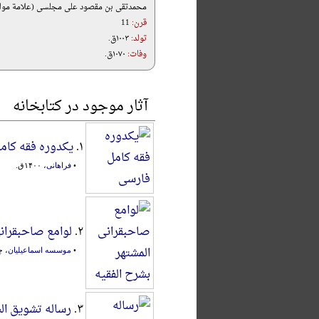
محمدتقی بن مقصود علی مجلسی (علامة مول
قرن:
11
تولد:
۱۰۰۳ق.
وفات:
۱۰۷۰ق.
آثار موجود در کتابخانه
۱.
یکدوره فقه کام
•
فراهانی
، ۱۴۰۰ق.
۲.
لوامع صاحبقرانی
•
موسسه اسماعیلیان
، چا
۳.
رساله تشویق ال