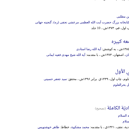
ن مطلبی
تابخانه بزرگ حضرت آیت الله العظمی مرعشی نجفی (ره)، گنجینه جهانی
، قم، ۱۳۷۳ش.، 10 جلد
ه کبیره
آیة الله رضا استادی
ان
، اصفهان، ۱۳۷۳ش.، با مقدمه:
آیة الله شیخ مهدی فقیه ایمانی
 الأول
۱۴۳ق. برابر ۱۳۹۶ش.، محقق:
سید جعفر حسینی
 بحرالعلوم
ّة الکاملة
(تصحیح)
 السلام
سلام
۱۳ق.، با مقدمه:
محمد مشکوة
، خطاط:
طاهر خوشنویس