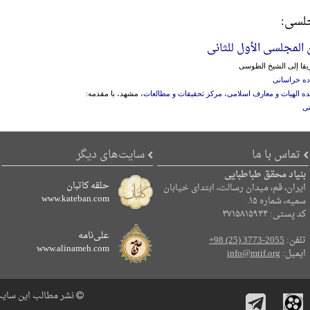
جلسی:
المجلسی الأول للثانی
یقا إلی الشیخ الطوسی
ده خراسانی
ه الهیات و معارف اسلامی، مرکز تحقیقات و مطالعات
، مشهد، با مقدمه:
نی
تماس با ما
سایت‌های دیگر
بنیاد محقق طباطبایی
حلقه کاتبان
ایران، قم، میدان رسالت، ابتدای خیابان
www.kateban.com
سمیه، شماره ۱۵.
کد پستی: ۳۷۱۵۸۱۵۹۳۴
علی‌نامه
تلفن:
+98 (25) 3773-2055
www.alinameh.com
ایمیل:
info@mtif.org
نشر مطالب این سایت 