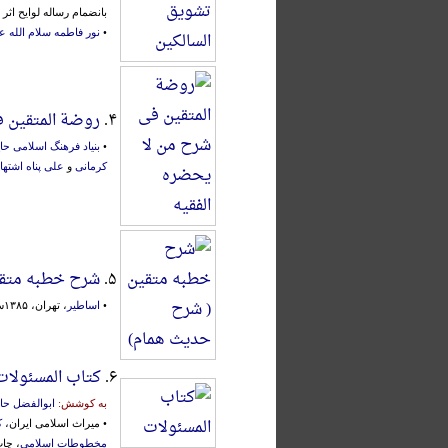
بانضمام رساله لوایح اثر
•
نور فاطمه سلام الله عل
۴.
روضة المتقین ف
•
بنیاد فرهنگ اسلامی ح
کرمانی
و
علی پناه اشتها
۵.
شرح خطبه متقی
•
اساطیر
، تهران، ۱۳۸۵ش.، با تعلیق:
۶.
کتاب المسئولات
به کوشش:
ابوالفضل حاف
• میراث اسلامی ایران،
ک
مخطوطات اسلامی
، چاپ اول