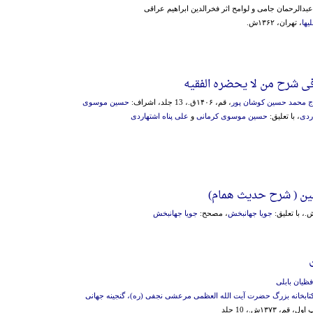
 عبدالرحمان جامی و لوامح اثر فخرالدین ابراهیم عراقی
یها
، تهران، ۱۳۶۲ش.
ی شرح من لا یحضره الفقیه
اج محمد حسین کوشان پور
، قم، ۱۴۰۶ق.، 13 جلد، اشراف:
حسین موسوی
ردی
، با تعلیق:
حسین موسوی کرمانی
و
علی پناه اشتهاردی
ن ( شرح حدیث همام)
جویا جهانبخش
، مصحح:
جویا جهانبخش
ظیان بابلی
تابخانه بزرگ حضرت آیت الله العظمی مرعشی نجفی (ره)، گنجینه جهانی
، قم، ۱۳۷۳ش.، 10 جلد