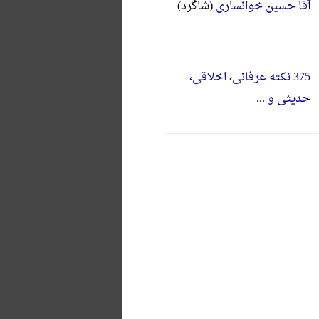
آقا حسین خوانساری
(شاگرد)
375 نکته عرفانی، اخلاقی،
حدیثی و ...