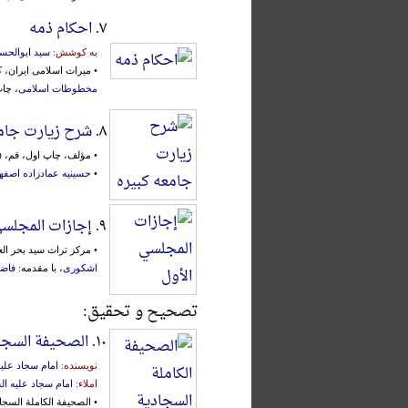
۷.
احکام ذمه
به کوشش:
سید ابوالحس
• میراث اسلامی ایران،
ک
مخطوطات اسلامی
، چاپ اول
۸.
شرح زیارت جامع
• مؤلف، چاپ اول، قم، ۱۳۸۵ش.، به کوشش:
•
حسینیه عمادزاده اصفه
۹.
إجازات المجلسي
• مرکز تراث سید بحر العلوم، چاپ اول، ۹
اشکوری
، با مقدمه:
فاضل
تصحیح و تحقیق:
۱۰.
الصحیفة السجادی
نویسنده:
امام سجاد علیه
املاء:
امام سجاد علیه ال
• الصحیفة الکاملة السجادیة، نجف، ۲۱