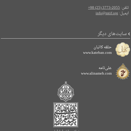
تلفن:
+98 (25) 3773-2055
ایمیل:
info@mtif.org
سایت‌های دیگر
حلقه کاتبان
www.kateban.com
علی‌نامه
www.alinameh.com