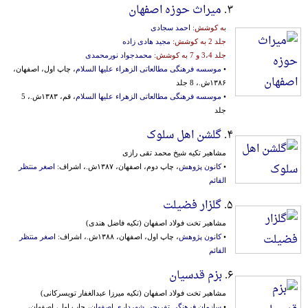
۳.
میراث حوزه اصفهان
به کوشش:
احمد سجادی
جلد 2 به کوشش:
مجید هادی زاده
جلد 3،4 و 7 به کوشش:
محمدجواد نورمحمدی
•
موسسه فرهنگی مطالعاتی الزهراء علیها السلام
، چاپ اول، اصفهان،
۱۳۸۶ش.، 8 جلد
•
موسسه فرهنگی مطالعاتی الزهراء علیها السلام
، قم، ۱۳۸۳ش.، 5
جلد
۴.
گلشن اهل سلوک
مشاهیر تکیه شیخ محمد تقی رازی
•
کانون پژوهش
، چاپ دوم، اصفهان، ۱۳۸۷ش.، اشراف:
اصغر منتظر
القائم
۵.
گلزار فضیلت
مشاهیر تخت فولاد اصفهان (تکیه فاضل هندی)
•
کانون پژوهش
، چاپ اول، اصفهان، ۱۳۸۸ش.، اشراف:
اصغر منتظر
القائم
۶.
بزم قدسیان
مشاهیر تخت فولاد اصفهان (تکیه میرزا عبدالغفار تویسرکانی)
•
سازمان فرهنگی‌ تفریحی شهرداری اصفهان
، چاپ اول، اصفهان،