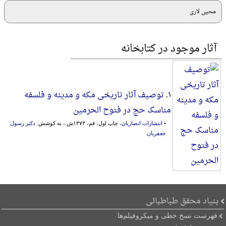
محیی لاری
آثار موجود در کتابخانه
۱.
توصیف آثار تاریخی مکه و مدینه و فلسفه
مناسک حج در فتوح الحرمین
•
انتشارات انصاریان
، چاپ اول، قم، ۱۳۷۳ش.، به کوشش:
دکتر رسول
جعفریان
بنیاد محقق طباطبائی
فهرست نسخ خطی و میکروفیلم‌ها