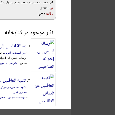
ابی سعد ، محسن بن محمد جشمی بیهقی (ش
تولد:
۴۱۳ق.
وفات:
۴۹۴ق.
آثار موجود در کتابخانه
۱.
رسالة ابلیس إلی
•
دار المنتخب العربی
، چاپ 
• رساله ابلیس الی اخوانه المناح
مصحح:
دکتر سید حسین
۲.
تنبیه الغافلین 
•
کتابخانه، موزه و مرک
انصاری قمی
•
موسسه شمس الضحی