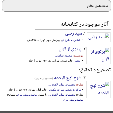
محمدمهدی جعفری
آثار موجود در کتابخانه
۱.
سید رضی
•
انتشارات طرح نو
، ویرایش دوم، تهران، ۱۳۷۸ش.
۲.
پرتوی از قرآن
نویسنده:
محمود طالقانی
•
انتشار
، چاپ سوم، تهران، دی ۱۳۵۰ش.، 5 جلد
تصحیح و تحقیق:
۳.
شرح نهج البلاغه
(تصحیح و تعلیق)
شارح:
محمدباقر نواب لاهیجانی
•
مرکز پژوهشی میراث مکتوب
، چاپ اول، تهران، ۱۳۷۹ش.، 2 جلد،
شارح:
محمدباقر نواب لاهیجانی
، با تعلیق:
محمدیوسف نیری
، مصحح:
محمدیوسف نیری