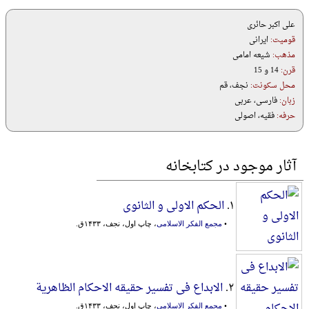
علی اکبر حائری
قومیت:
ایرانی
مذهب:
شیعه امامی
قرن:
14 و 15
محل سکونت:
نجف، قم
زبان:
فارسی، عربی
حرفه:
فقیه، اصولی
آثار موجود در کتابخانه
۱.
الحکم الاولی و الثانوی
•
مجمع الفکر الاسلامی
، چاپ اول، نجف، ۱۴۳۳ق.
۲.
الابداع فی تفسیر حقیقه الاحکام الظاهریة
•
مجمع الفکر الاسلامی
، چاپ اول، نجف، ۱۴۳۳ق.