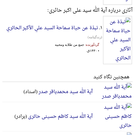
آثاری درباره آیة الله سید علی اکبر حائری:
۱.
نبذة عن حیاة سماحة السید علي الأکبر الحائري
(زندگینامه)
گردآورنده:
جمع من طلابه ومحبیه
• ۱۴۳۰ق.
همچنین نگاه کنید
آیة الله سید محمدباقر صدر
(استاد)
آیة الله سید کاظم حسینی حائری
(برادر)