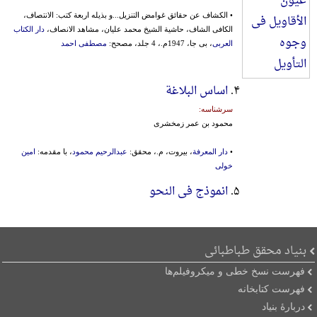
• الکشاف عن حقائق غوامض التنزیل...و بذیله اربعة کتب: الانتصاف،
الکافی الشاف، حاشیة الشیخ محمد علیان، مشاهد الانصاف،
دار الکتاب
العربی
، بی جا، 1947م.، 4 جلد، مصحح:
مصطفی احمد
۴.
اساس البلاغة
سرشناسه:
محمود بن عمر زمخشری
•
دار المعرفة
، بیروت، م.، محقق:
عبدالرحیم محمود
، با مقدمه:
امین
خولی
۵.
انموذج فی النحو
بنیاد محقق طباطبائی
فهرست نسخ خطی و میکروفیلم‌ها
فهرست کتابخانه
دربارۀ بنیاد