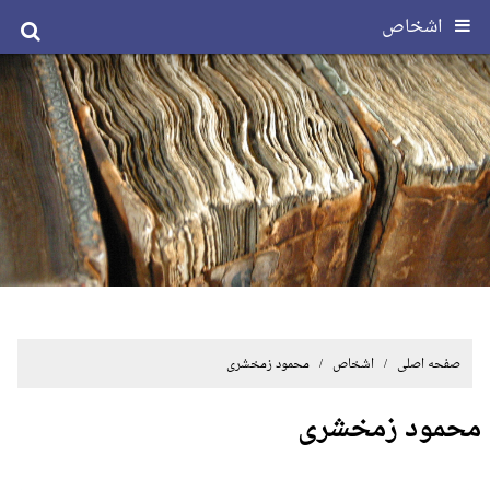
اشخاص
صفحه اصلی
/ اشخاص / محمود زمخشری
محمود زمخشری