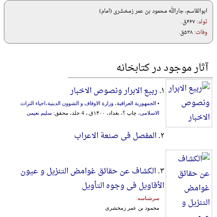
ابوالقاسم، جارالله محمود بن عمر زمخشری (امام)
تولد:
۴۶۷ق.
وفات:
۵۳۸ق.
آثار موجود در کتابخانه
۱.
ربیع الابرار ونصوص الاخبار
•
الجمهوریة العراقیة، وزارة الاوقاف و الشوون الدینیة،احیاء التراث
الاسلامی
، چاپ ؟، بغداد، ۱۴۰۰ق.، 4 جلد، محقق:
سلیم نعیمی‌
۲.
المفصل فی صنعة الاعراب
۳.
الکشاف عن حقائق غوامض التنزیل و عیون
الأقاویل فی وجوه التأویل
سرشناسه:
محمود بن عمر زمخشری