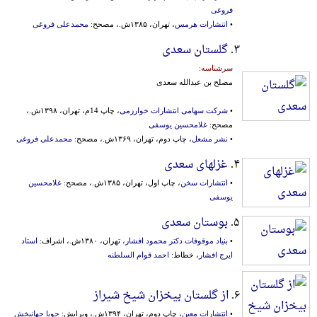
فروغی
•
انتشارات هرمس
، تهران، ۱۳۸۵ش.، مصحح:
محمدعلی فروغی
۳.
گلستان سعدی
سرشناسه:
مصلح بن عبدالله سعدی
•
شرکت سهامی انتشارات خوارزمی
، چاپ 14م، تهران، ۱۳۹۸ش.،
مصحح:
غلامحسین یوسفی
•
نشر مشعل
، چاپ دوم، تهران، ۱۳۶۹ش.، مصحح:
محمدعلی فروغی
۴.
غزلهای سعدی
•
انتشارات سخن
، چاپ اول، تهران، ۱۳۸۵ش.، مصحح:
غلامحسین
یوسفی
۵.
بوستان سعدی
•
بنیاد موقوفات دکتر محمود افشار
، تهران، ۱۳۸۰ش.، اشراف:
استاد
ایرج افشار
، خطاط:
احمد قوام السلطنه
۶.
از گلستان بیخزان شیخ شیراز
•
انتشارات معین
، چاپ دوم، تهران، ۱۳۹۴ش.، ویرایش:
جویا جهانبخش