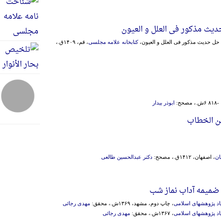
یث مذکور فی العلل و العیون
ی حل حدیث مذکور فی العلل و العیون،
کتابخانه علامه مجلسی
، قم، ۱۴۰۹ق.،
حح:
ابوذر بیدار
ن الخطاب
ان
، اصفهان، ۱۴۱۲ق.، مصحح:
دکتر عبدالحسین طالعی
 ضمیمه آداب نماز شب
اد پژوهشهای اسلامی
، چاپ دوم، مشهد، ۱۳۶۹ش.، محقق:
مهدی رجائی
اد پژوهشهای اسلامی
، ۱۳۶۷ش.، محقق:
مهدی رجائی