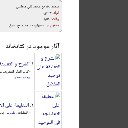
محمد باقر بن محمد تقی مجلسی
تولد:
۱۰۳۷ق.
وفات:
۱۱۱۰ق.
مدفون در:
اصفهان، مسجد جامع عتیق
آثار موجود در کتابخانه
۱.
الشرح و التعلیق
• کتاب الفکر المعروف ب
بهجت العطار
۲.
التعلیقة علی ال
• الاهلیلجة،
دلیل ما
، چاپ اول