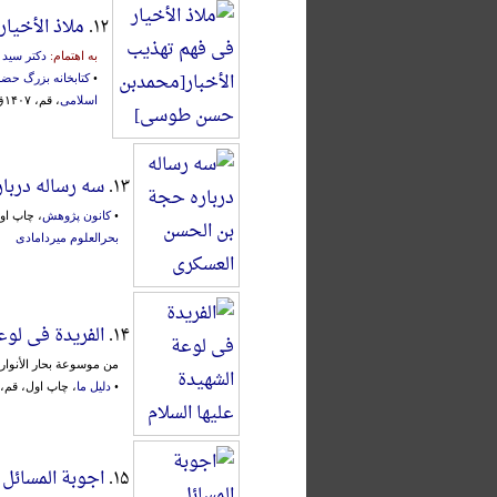
۱۲.
ملاذ الأخیا
به اهتمام:
دکتر سید
•
کتابخانه بزرگ حض
اسلامی
، قم، ۱۴۰۷ق.، 16 جلد، محقق:
۱۳.
سه رساله دربا
•
کانون پژوهش
، چاپ اول، اصفهان
بحرالعلوم میردامادی
۱۴.
الفریدة فی لوع
من موسوعة بحار الأنوار
•
دلیل ما
، چاپ اول، قم، ۱۴۲۶ق.، محقق
۱۵.
اجوبة المسائل 