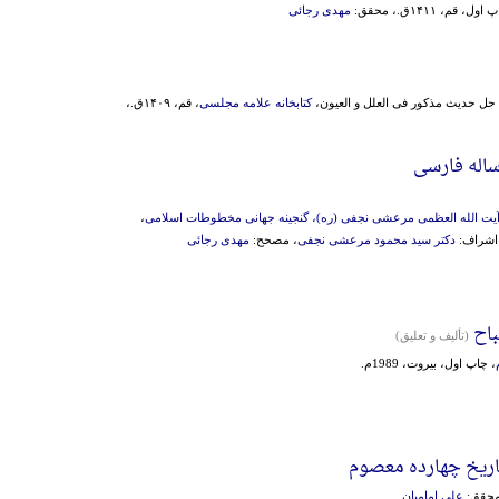
ول، قم، ۱۴۱۱ق.، محقق:
مهدی رجائی
ی حل حدیث مذکور فی العلل و العیون،
کتابخانه علامه مجلسی
، قم، ۱۴۰۹ق.،
اله فارسی
آیت الله العظمی مرعشی نجفی (ره)، گنجینه جهانی مخطوطات اسلامی
،
دکتر سید محمود مرعشی نجفی
، مصحح:
مهدی رجائی
اح
(تألیف و تعلیق)
، چاپ اول، بیروت، 1989م.
تاریخ چهارده معصوم
علی امامیان