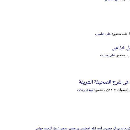
علی امامیان
بل خزاعی
علی محدث
فة فی شرح الصحیفة الشریفة
، اصفهان، ۱۴۰۷ق.، محقق:
مهدی رجائی
تابخانه بزرگ حضرت آیت الله العظمی مرعشی نجفی (ره)، گنجینه جهانی