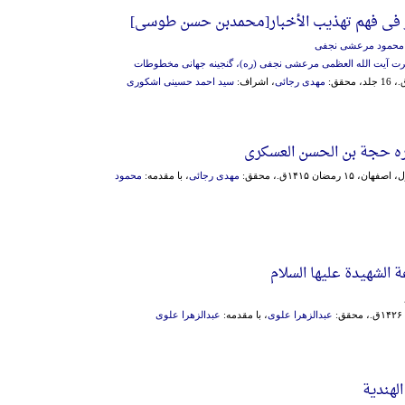
ر فی فهم تهذیب الأخبار[محمدبن‌ حسن‌ طوسی‌]
 محمود مرعشی نجفی
رت آیت الله العظمی مرعشی نجفی (ره)، گنجینه جهانی مخطوطات
مهدی رجائی
، اشراف:
سید احمد حسینی اشکوری
ره حجة بن الحسن العسکری
، ۱۵ رمضان ۱۴۱۵ق.، محقق:
مهدی رجائی
، با مقدمه:
محمود
ة الشهیدة علیها السلام
:
عبدالزهرا علوی
، با مقدمه:
عبدالزهرا علوی
الهندیة