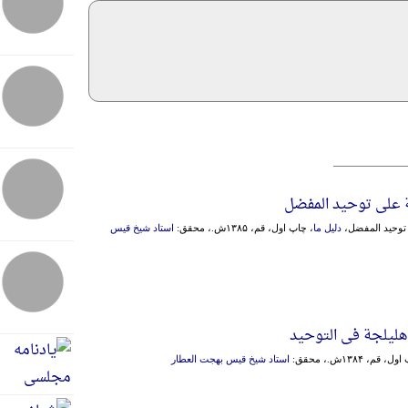
ة علی توحید المفضل
ـ توحید المفضل،
دلیل ما
، چاپ اول، قم، ۱۳۸۵ش.، محقق:
استاد شیخ قیس
اهلیلجة فی التوحید
، قم، ۱۳۸۴ش.، محقق:
استاد شیخ قیس بهجت العطار