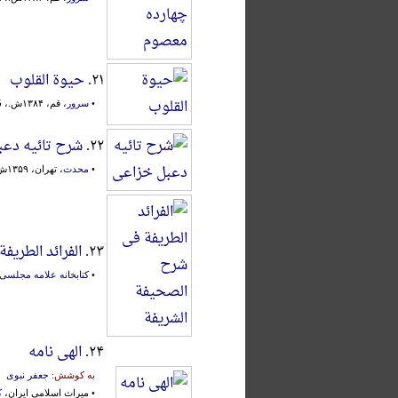
۲۱.
حیوة القلوب
•
سرور
، قم، ۱۳۸۴ش.، 5 جلد، محقق:
۲۲.
شرح تائیه دع
•
محدث
، تهران، ۱۳۵۹ش.، مصحح:
۲۳.
الفرائد الطری
•
کتابخانه علامه مجلسی
۲۴.
الهی نامه
به کوشش:
جعفر نبوی
• میراث اسلامی ایران،
ک