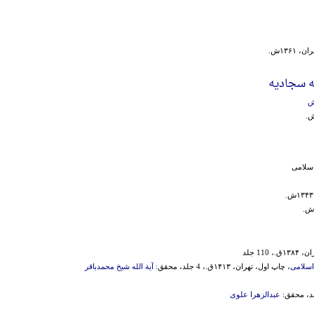
ن، ۱۳۶۱ش.
 سجادیه
ش
‌اسلامی‌
۱ق.، 110 جلد
اسلامی
، چاپ اول، تهران، ۱۴۱۳ق.، 4 جلد، محقق:
آیة الله شیخ محمدباقر
عبدالزهرا علوی