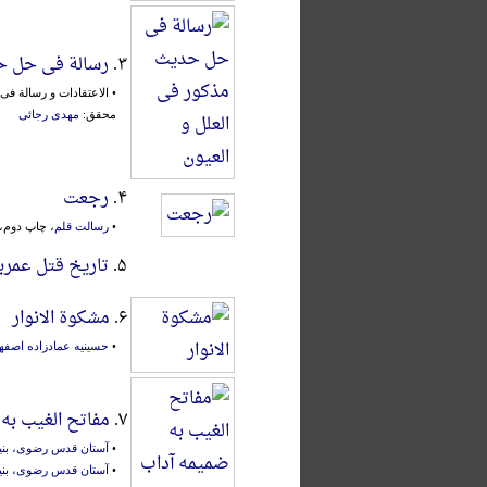
۳.
رسالة فی حل حد
• الاعتقادات و رسالة ف
محقق:
مهدی رجائی
۴.
رجعت
•
رسالت قلم
، چاپ دوم، -۸۱۸ ۶ش.، مص
۵.
تاریخ قتل عمرب
۶.
مشکوة الانوار
•
حسینیه عمادزاده اصفه
۷.
مفاتح الغیب به
•
آستان قدس رضوی، بنی
•
آستان قدس رضوی، بنی