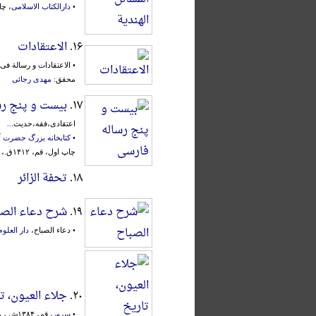
•
دارالکتاب الاسلامی
، چاپ ا
۱۶.
الاعتقادات
• الاعتقادات و رسالة ف
محقق:
مهدی رجائی
۱۷.
بیست و پنج رس
اعتقادی،فقه،حدیث...
•
کتابخانه بزرگ حضرت 
چاپ اول، قم، ۱۴۱۲ق.، اشراف:
۱۸.
تحفة الزائر
۱۹.
شرح دعاء الصب
• دعاء الصباح،
دار العلوم
۲۰.
جلاء العیون، 
•
سرور
، قم، ۱۳۸۴ش.، محقق: