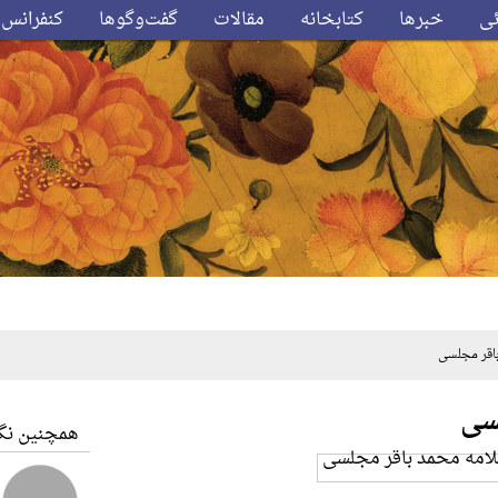
ئی
خبرها
کتابخانه
مقالات
گفت‌وگوها
کنفرانس‌
قر مجلسی
سی
همچنین نگا