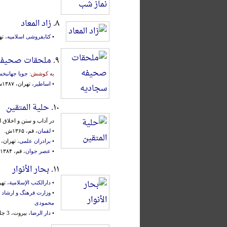
۸.
زاد المعاد
•
کتابفروشی اسلامیه
، تهرا
۹.
ملحقات صحیفه
به کوشش:
جویا جهانبخ
•
اساطیر
، تهران، ۱۳۸۷ش.
۱۰.
حلیة المتقین
در ‌آد‌اب‌ و سنن‌ و ‌اخلاق‌ 
•
لقمان
، قم، ۱۳۶۵ش.
•
برادران علمی
، تهران، ۱۳۴۳ش.
•
عصر جوان
، قم، ۱۳۸۴ش.
۱۱.
بحار الأنوار
•
دارالکتب الإسلامیة
، تهران، ۳۸۴
•
وزارت فرهنگ و ارشاد 
محمودی
•
دار الرضا
، بیروت، 3 جلد، محقق: