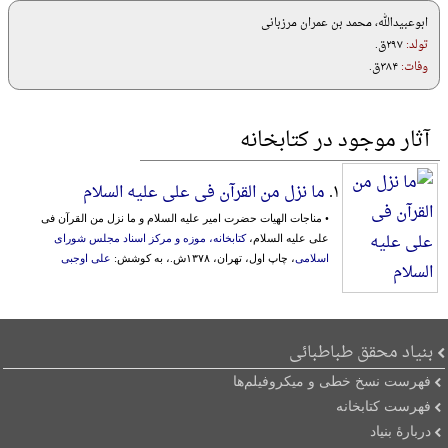
ابوعبیدالله، محمد بن عمران مرزبانی
تولد:
۲۹۷ق.
وفات:
۳۸۴ق.
آثار موجود در کتابخانه
۱.
ما نزل من القرآن فی علی علیه السلام
• مناجات الهیات حضرت امیر علیه السلام و ما نزل من القرآن فی
علی علیه السلام،
کتابخانه، موزه و مرکز اسناد مجلس شورای
اسلامی
، چاپ اول، تهران، ۱۳۷۸ش.، به کوشش:
علی اوجبی
بنیاد محقق طباطبائی
فهرست نسخ خطی و میکروفیلم‌ها
فهرست کتابخانه
دربارۀ بنیاد