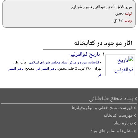
میرزا فضل الله بن عبدالنبی خاوری شیرازی
تولد:
۱۱۹۰ق.
وفات:
۱۲۶۷ق.
آثار موجود در کتابخانه
۱.
تاریخ ذوالقرنین
•
کتابخانه، موزه و مرکز اسناد مجلس شورای اسلامی
، چاپ اول،
تهران، ۱۳۸۰ش.، 2 جلد، محقق:
ناصر افشار فر
، مصحح:
ناصر افشار
فر
بنیاد محقق طباطبائی
فهرست نسخ خطی و میکروفیلم‌ها
فهرست کتابخانه
دربارۀ بنیاد
نشان‌ها و تماس‌های بنیاد