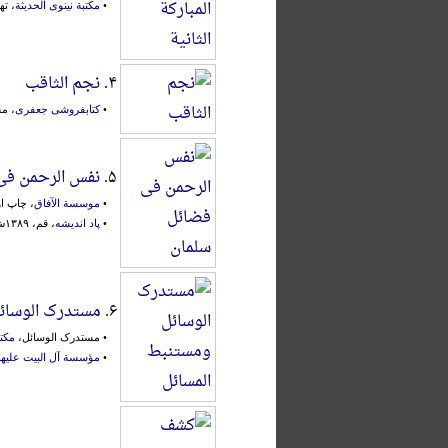
•
مکتبة نینوی الحدیثة
، ته
۴.
نجم الثاقب
•
کتابفروشی جعفری
، مشه
۵.
نفس الرحمن فی
•
موسسة الآفاق
، چاپ اول، ۱۳۶۹ش
•
پاد اندیشه
، قم، ۱۳۸۹ش.، محقق:
۶.
مستدرک الوسائل
• مستدرک الوسائل،
مکتب
•
مؤسسة آل البیت علیهم 