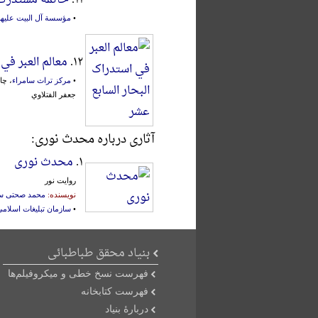
•
مؤسسة آل البیت علیهم 
۱۲.
معالم العبر في
•
مرکز تراث سامراء
جعفر الفتلاوي
آثاری درباره محدث نوری:
۱.
محدث نوری
روایت نور
نویسنده:
محمد صحتی س
•
سازمان تبلیغات اسلام
بنیاد محقق طباطبائی
فهرست نسخ خطی و میکروفیلم‌ها
فهرست کتابخانه
دربارۀ بنیاد