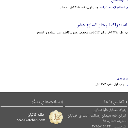
السلام لإحیاء التراث
، چاپ اول، قم، ۱۴۱۵ق.، 7 جلد
 استدراک البحار السابع عشر
، چاپ اول، ۱۴۳۸ق. برابر 2017م.، محقق: رسول کاظم عبد السادة و الشیخ
ردرودی
ی
، چاپ اول، قم، ۱۳۷۲ش.
تماس با ما
سایت‌های دیگر
بنیاد محقق طباطبایی
حلقه کاتبان
ایران، قم، میدان رسالت، ابتدای خیابان
www.kateban.com
سمیه، شماره ۱۵.
کد پستی: ۳۷۱۵۸۱۵۹۳۴