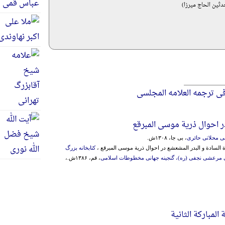
ین الحاج میرزا)
ی ترجمه العلامه المجلسی
ر احوال ذریة موسی المبرقع
ی محلاتی حائری
، بی جا، ۱۳۰۸ش.
ة السادة و البدر المشعشع در احوال ذریة موسی المبرقع ،
کتابخانه بزرگ
 مرعشی نجفی (ره)، گنجینه جهانی مخطوطات اسلامی
، قم، ۱۳۸۶ش.،
المبارکة الثانیة