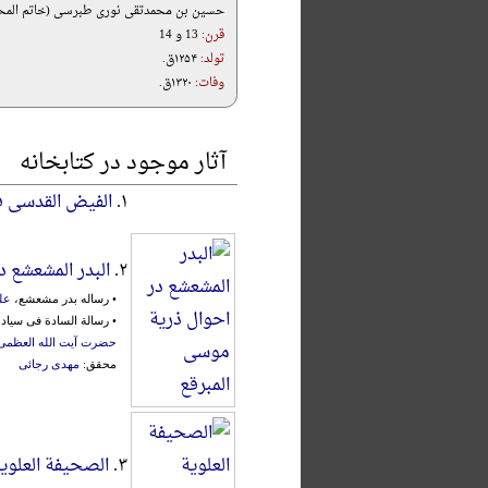
حسین بن محمدتقی نوری طبرسی (خاتم المحدث
قرن:
13 و 14
تولد:
۱۲۵۴ق.
وفات:
۱۳۲۰ق.
آثار موجود در کتابخانه
۱.
الفیض القدسی ف
۲.
البدر المشعشع د
• رساله بدر مشعشع،
عل
• رسالة السادة فی سیاد
حضرت آیت الله العظمی
محقق:
مهدی رجائی
۳.
الصحیفة العلویة 