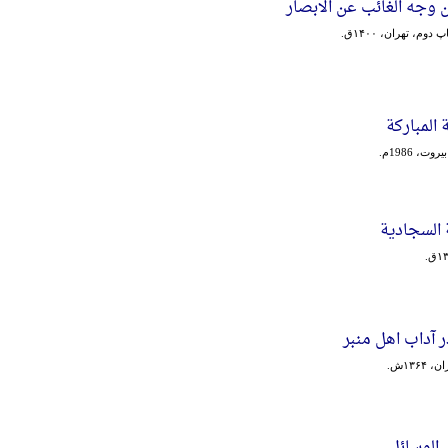
 وجه الغائب عن الابصار
 دوم، تهران، ۱۴۰۰ق.
 المبارکة‌
ت، 1986م.
 السجادیة
ر آداب اهل منبر
۱۳۶ش.
الوسائل