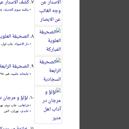
۷.
کشف الاستار عن
•
مکتبة نینوی الحدیثة
، چاپ
۸.
‌الصحیفة‌ ‌العلویة
•
دار الاضواء
، چاپ اول، بیرو
۹.
الصحیفة الرابعة
•
چاپخانه علمیه
، قم، ۱۳۹۸ق.
۱۰.
لؤلؤ و مرجان د
•
فراهانی
، چاپ دوم، تهران، ۴
•
عابدی
، تهران، ۲ش.
۱۱.
خاتمة مستدرک 