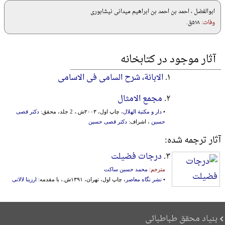
ابوالفضل ، احمد بن احمد بن ابراهیم میدانی نیشابوری
وفات:
۵۱۸ق.
آثار موجود در کتابخانه
۱.
الابانة، شرح السامی فی الاسامی
۲.
مجمع الامثال
•
دار و مکتبة الهلال
، چاپ اول، ۲۰۰۳ش.، 2 جلد، محقق:
دکتر قصی
حسین
، اشراف:
دکتر قصی حسین
آثار ترجمه شده:
۳.
درجات فضیلت
مترجم:
محمد حسین ساکت
•
نشر نگاه معاصر
، چاپ اول، تهران، ۱۳۹۱ش.، با مقدمه:
ارزینا لالانی
بنیاد محقق طباطبائی