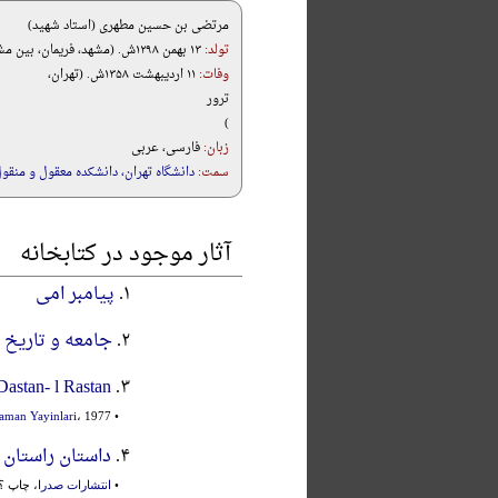
مرتضی بن حسین مطهری (استاد شهید)
تولد:
۱۳ بهمن ۱۲۹۸ش. (مشهد، فریمان، بین مشهد و نیشابور)
وفات:
۱۱ اردیبهشت ۱۳۵۸ش. (تهران،
ترور
)
زبان:
فارسی، عربی
سمت:
دانشگاه تهران، دانشکده معقول و منقو
آثار موجود در کتابخانه
۱.
پیامبر امی
۲.
جامعه و تاریخ
an- l Rastan
۳.
•
، 1977م.، 2 جلد
aman Yayinlari
۴.
داستان راستان
•
انتشارات صدرا
، چاپ ؟، قم، 