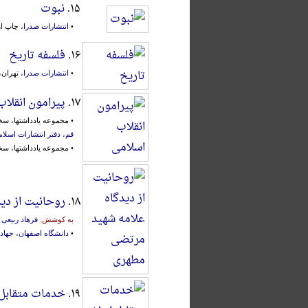
۱۵.
نبوت
•
انتشارات صدرا
، چاپ اول، ته
۱۶.
فلسفه تاریخ
•
انتشارات صدرا
، تهران، ۱۲ اردیبهشت ۱۳۶۹ش.، 4
۱۷.
پیرامون انقلاب
• مجموعه یادداشتها، سخن
قم، دفتر انتشارات اسلا
• مجموعه یادداشتها، سخن
۱۸.
روحانیت از دی
به کوشش:
فرهاد ربیعی
•
دانشگاه اصفهان، جهاد
۱۹.
خدمات متقابل ا