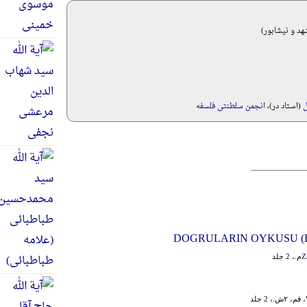
ل
(استاد در)،
انجمن سلطنتی فلسفه
DOGRULARIN OYKUSU (Dast
Z
۲ش.، 2 جلد