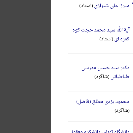
میرزا علی شیرازی
(استاد)
آیة الله سید محمد حجت کوه
کمره ای
(استاد)
دکتر سید حسین مدرسی
طباطبائی
(شاگرد)
محمود یزدی مطلق (فاضل)
(شاگرد)
دانشگاه تهران، دانشکده معقول