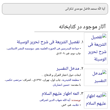
آیة الله محمد فاضل موحدی لنکرانی
آثار موجود در کتابخانه
۱.
تفصیل الشریعة فی شرح تحریر الوسیلة
•
جماعة ‌المدرسین‌ فی‌ ‌الحوزه‌ ‌العلمیه‌ بقم‌، موسسه‌ ‌النشر ‌الاسلامی‌
،
چاپ دوم، قم، ۱۴۰۹ق.
۲.
مدخل التفسیر
‌ابحاث‌ حول‌ اعجاز القرآن و ‌الدفا‌ع‌ ...
•
مطبعة الحیدریة
، چاپ اول، تهران، ۱۳۹۶ق.، اشراف:
مرتضی حکمی
،
با مقدمه:
حسین انصاریان
۳.
ائمه اطهار علیهم السلام
نویسنده:
آیة الله شهاب الدین اشراقی
•
علامه
، قم، ۲ش.