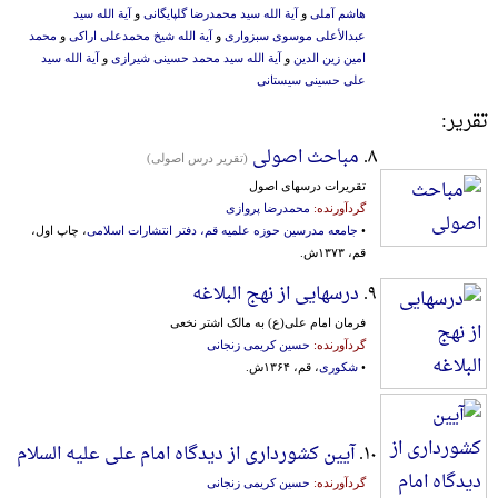
هاشم آملی
و
آیة الله سید محمدرضا گلپایگانی
و
آیة الله سید
عبدالأعلی موسوی سبزواری
و
آیة الله شیخ محمدعلی اراکی
و
محمد
امین زین الدین
و
آیة الله سید محمد حسینی شیرازی
و
آیة الله سید
علی حسینی سیستانی
تقریر:
۸.
مباحث اصولی
(تقریر درس اصولی)
تقریرات درسهای اصول
گردآورنده:
محمدرضا پروازی
•
جامعه مدرسین حوزه علمیه قم، دفتر انتشارات اسلامی
، چاپ اول،
قم، ۱۳۷۳ش.
۹.
درسهایی از نهج البلاغه
فرمان امام علی(ع) به مالک اشتر نخعی
گردآورنده:
حسین کریمی زنجانی
•
شکوری
، قم، ۱۳۶۴ش.
۱۰.
آیین کشورداری از دیدگاه امام علی علیه السلام
گردآورنده:
حسین کریمی زنجانی