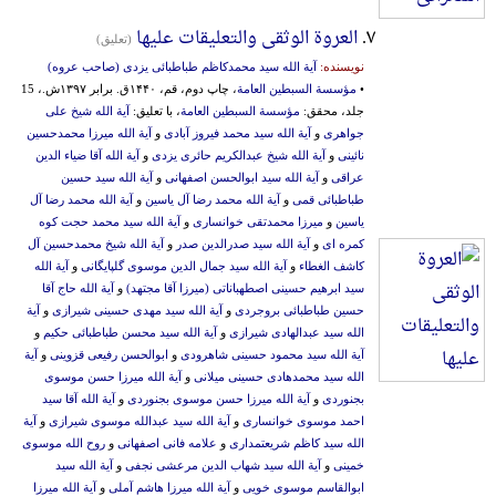
۷.
العروة الوثقی والتعلیقات علیها
(تعلیق)
نویسنده:
آیة الله سید محمدکاظم طباطبائی یزدی (صاحب عروه)
•
مؤسسة السبطین العامة
، چاپ دوم، قم، ۱۴۴۰ق. برابر ۱۳۹۷ش.، 15
جلد، محقق:
مؤسسة السبطین العامة
، با تعلیق:
آیة الله شیخ علی
جواهری
و
آیة الله سید محمد فیروز آبادی
و
آیة الله میرزا محمدحسین
نائینی
و
آیة الله شیخ عبدالکریم حائری یزدی
و
آیة الله آقا ضیاء الدین
عراقی
و
آیة الله سید ابوالحسن اصفهانی
و
آیة الله سید حسین
طباطبائی قمی
و
آیة الله محمد رضا آل یاسین
و
آیة الله محمد رضا آل
یاسین
و
میرزا محمدتقی خوانساری
و
آیة الله سید محمد حجت کوه
کمره ای
و
آیة الله سید صدرالدین صدر
و
آیة الله شیخ محمدحسین آل
کاشف الغطاء
و
آیة الله سید جمال الدین موسوی گلپایگانی
و
آیة الله
سید ابرهیم حسینی اصطهباناتی (میرزا آقا مجتهد)
و
آیة الله حاج آقا
حسین طباطبائی بروجردی
و
آیة الله سید مهدی حسینی شیرازی
و
آیة
الله سید عبدالهادی شیرازی
و
آیة الله سید محسن طباطبائی حکیم
و
آیة الله سید محمود حسینی شاهرودی
و
ابوالحسن رفیعی قزوینی
و
آیة
الله سید محمدهادی حسینی میلانی
و
آیة الله میرزا حسن موسوی
بجنوردی
و
آیة الله میرزا حسن موسوی بجنوردی
و
آیة الله آقا سید
احمد موسوی خوانساری
و
آیة الله سید عبدالله موسوی شیرازی
و
آیة
الله سید کاظم شریعتمداری
و
علامه فانی اصفهانی
و
روح الله موسوی
خمینی
و
آیة الله سید شهاب الدین مرعشی نجفی
و
آیة الله سید
ابوالقاسم موسوی خویی
و
آیة الله میرزا هاشم آملی
و
آیة الله میرزا