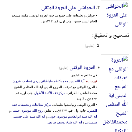
۴.
الحواشی علی العروة الوثقی
• حواش و تعلیقات علی جمیع مباحث العروة الوثقی، مکتبة‌ مسجد
الحاج السید حسن، چاپ اول، قم، ۱۴۱۳ش.
تصحیح و تحقیق:
۵.
(تعلیق)
۶.
العروة الوثقی
(تعلیق)
في ما تعم به البلوی
نویسنده:
آیة الله سید محمدکاظم طباطبائی یزدی (صاحب عروه)
• العروة الوثقی مع تعیقات المرجع الدینی آیة الله العظمی الشیخ
محمدالفاضل اللنکرانی،
مرکز فقه الأئمة الأطهار
، چاپ اول، قم،
۱۴۲۲ق.، 2 جلد
• العروة الوثقی وبهامشها تعلیقات،
مرکز مطالعات و تحقیقات فقه
الثقلین
، چاپ اول، قم، ۱۴۲۷ق.، با تعلیق:
روح الله موسوی خمینی
و
آیة الله سید ابوالقاسم موسوی خویی
و
آیة الله سید علی حسینی
سیستانی
و
آیة الله شیخ یوسف صانعی