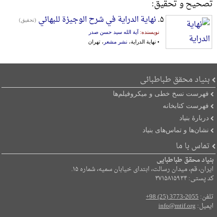
تصحیح و تحقیق:
۵.
نهایة الدرایة في شرح الوجیزة للبهائي
(تحقیق)
نویسنده:
آیة الله سید حسن صدر
• نهایة الدرایة،
نشر مشعر
، تهران
بنیاد محقق طباطبائی
فهرست نسخ خطی و میکروفیلم‌ها
فهرست کتابخانه
دربارۀ بنیاد
نشان‌ها و تماس‌های بنیاد
تماس با ما
بنیاد محقق طباطبایی
ایران، قم، میدان رسالت، ابتدای خیابان سمیه، شماره ۱۵.
کد پستی: ۳۷۱۵۸۱۵۹۳۴
تلفن:
+98 (25) 3773-2055
ایمیل:
info@mtif.org