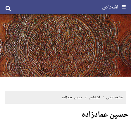
اشخاص
صفحه اصلی
/ اشخاص / حسین عمادزاده
حسین عمادزاده