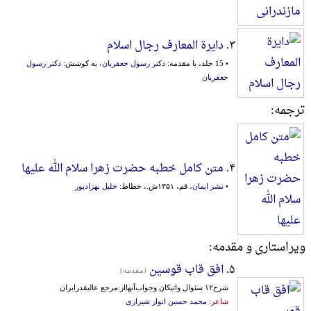
۳.
دایرة المعارف رجال اسلام
• 15 جلد، با مقدمه:
دکتر رسول جعفریان
، به کوشش:
دکتر رسول
جعفریان
ترجمه:
۴.
متن کامل خطبه حضرت زهرا سلام الله علیها
•
نشر ایمان
، قم، ۱۳۵۱ش.، خطاط:
خلیل بهزادپور
ویراستاری و مقدمه:
۵.
افق قاب قوسین
(مقدمه)
شرح‎۱۲ سئوال واتیکان وجواب‌آنهااز:مرجع عالیقدرایران
شاعر:
محمد حسین انوار شیرازی