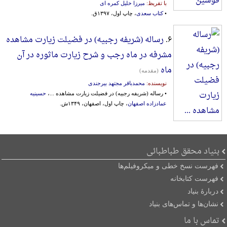
با تقريظ:
میرزا خلیل کمره ای
•
کتاب سعدی
، چاپ اول، ۱۳۹۷ق.
۶.
رساله (شریفه‌ رجبیه‌) در فضیلت‌ زیارت‌ مشاهده
مشرفه در ماه رجب و شرح زیارت ماثوره در آن
ماه
(مقدمه)
نویسنده:
محمدباقر مجتهد بیرجندی
• رساله (شریفه‌ رجبیه‌) در فضیلت‌ زیارت‌ مشاهده‌ ...،
حسینیه
عمادزاده اصفهان
، چاپ اول، اصفهان، ۱۳۴۹ش.
بنیاد محقق طباطبائی
فهرست نسخ خطی و میکروفیلم‌ها
فهرست کتابخانه
دربارۀ بنیاد
نشان‌ها و تماس‌های بنیاد
تماس با ما