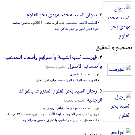
۳.
دیوان السید محمد مهدی بحر العلوم
•
المکتبة الادبیة المختصة
، چاپ اول، نجف، 2006م.، محقق:
محمد
جواد فخر الدین
و
حیدر شاکر الجد
تصحیح و تحقیق:
۴.
فهرست کتب الشیعة وأصولهم وأسماء المصنفین
وأصحاب الأصول
(تعلیق و تصحیح)
نویسنده:
شیخ طوسی
• الفهرست،
المکتبة المرتضویة
، چاپ اول، نجف
۵.
رجال السید بحر العلوم المعروف بالفوائد
الرجالیة
(تعلیق و تحقیق)
نویسنده:
محمد مهدی طباطبائی بروجردی
• رجال السید بحر العلوم،
مطبعة الآداب
، چاپ اول، نجف، ۱۳۸۶ق.، 4
جلد، محقق:
حسین بحرالعلوم
، با تعلیق:
حسین بحرالعلوم