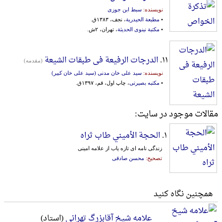
نویسنده:
سبط ابن جوزی
•
مطبعة الحیدریة
، نجف، ۱۳۸۳ق.
•
مکتبة نینوی الحدیثة
، تهران، ۲ش.
۱۱.
الدرجات الرفیعة فی طبقات الشیعة
(مقدمه)
نویسنده:
سید علی خان مدنی (سید علی خان کبیر)
•
مکتبه بصیرتی
، چاپ اول، قم، ۱۳۹۷ق.
مقالات موجود در سایت:
۱.
الحجة الأمیني طاب ثراه
زندگی نامه ای تازه یاب از علامه امینی
تصحیح:
محسن صادقی
همچنین نگاه کنید
علامه شیخ آقابزرگ تهرانی
(استاد)