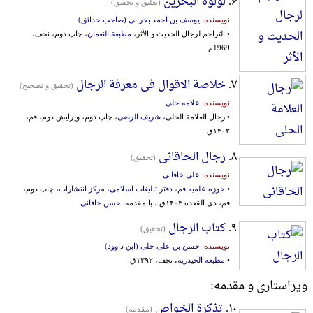
۶.
لؤلؤة البحرین
(تعلیق و تحقیق)
نویسنده:
یوسف بن احمد بحرانی (صاحب حدائق)
• التراجم لرجال الحدیث و الأثر،
مطبعة النعمان
، چاپ دوم، نجف،
1969م.
۷.
خلاصة الاقوال فی معرفة الرجال
(تحقیق و تصحیح)
نویسنده:
علامه حلی
• رجال العلامة الحلی،
شریف الرضی
، چاپ دوم، ویرایش دوم، قم،
۱۴۰۲ق.
۸.
رجال الخاقانی
(تحقیق)
نویسنده:
علی خاقانی
•
حوزه علمیه قم، دفتر تبلیغات اسلامی، مرکز انتشارات
، چاپ دوم،
قم، ذی القعده ۱۴۰۴ق.، با مقدمه:
حسن خاقانی
۹.
کتاب الرجال
(تحقیق)
نویسنده:
حسن بن علی حلی (ابن داوود)
•
مطبعة الحیدریة
، نجف، ۱۳۹۲ق.
ویراستاری و مقدمه:
۱۰.
تذکرة الخواص
(مقدمه)