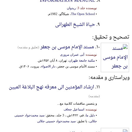
INFORMATION MANUAL
۸.
نویسنده جلد 3:
ریدوان
•
The Open School
، شیکاگو، 1982م.
۹.
حیاة الشیخ الطهرانی
تصحیح و تحقیق:
۱۰.
مسند الإمام موسی بن جعفر
(تعلیق و مقدمه)
نویسنده:
أبی عمران مروزی
•
مکتبة جامعة طهران
، تهران، ۸ آبان ۱۳۵۲ش.
• مسند الأمام موسی بن جعفر،
دار الاضواء
، بیروت، ۱۴۰۶ق.
ویراستاری و مقدمه:
۱۱.
ارشاد المؤمنین الی معرفه نهج البلاغة المبین
(مقدمه)
و یتضمن مناقشات کلامیة مع...
نویسنده:
اسماعیل جحاف
•
دلیل ما
، قم، ۱۴۲۲ش.، 3 جلد، محقق:
سید محمدجواد حسینی
جلالی
، با تعلیق:
سید محمدجواد حسینی جلالی