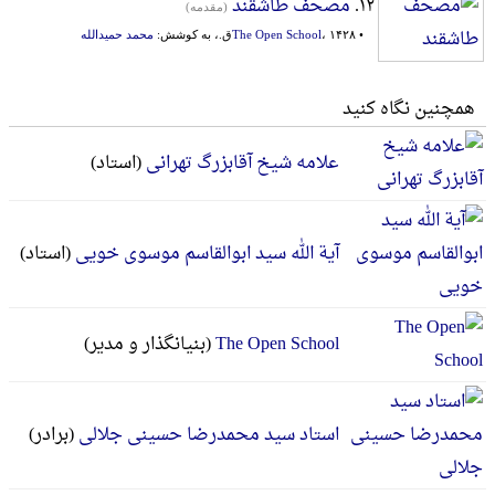
۱۲.
مصحف طاشقند
(مقدمه)
•
، ۱۴۲۸ق.، به کوشش:
The Open School
محمد حمیدالله
همچنین نگاه کنید
علامه شیخ آقابزرگ تهرانی
(استاد)
آیة الله سید ابوالقاسم موسوی خویی
(استاد)
The Open School
(بنیانگذار و مدیر)
استاد سید محمدرضا حسینی جلالی
(برادر)