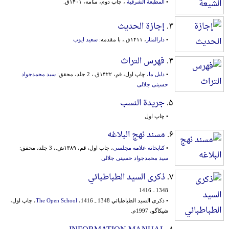
•
المطبعة الشرقیة
، چاپ دوم، منامه، ۱۴۰۱ق.
۳.
إجازة الحدیث
•
دارالمنار
، ۱۴۱۱ق.، با مقدمه:
سعید ایوب
۴.
فهرس التراث
•
دلیل ما
، چاپ اول، قم، ۱۴۲۲ق.، 2 جلد، محقق:
سید محمدجواد
حسینی جلالی
۵.
جریدة النسب
• چاپ اول
۶.
مسند نهج البلاغه
•
کتابخانه علامه مجلسی
، چاپ اول، قم، ۱۳۸۹ش.، 3 جلد، محقق:
سید محمدجواد حسینی جلالی
۷.
ذکری السید الطباطبائي
1348 ـ 1416
• ذکری السید الطباطبائي 1348 ـ 1416،
The Open School
، چاپ اول،
شیکاگو، 1997م.