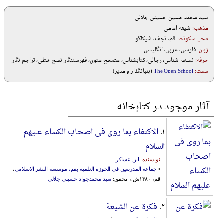
سید محمد حسین حسینی جلالی
مذهب:
شیعه امامی
محل سکونت:
قم، نجف، شیکاگو
زبان:
فارسی، عربی، انگلیسی
حرفه:
نسخه شناس، رجالی، کتابشناس، مصحح متون، فهرستنگار نسخ خطی، تراجم نگار
سمت:
The Open School
(بنیانگذار و مدیر)
آثار موجود در کتابخانه
۱.
الاکتفاء بما روی فی اصحاب الکساء علیهم
السلام
نویسنده:
ابن عساکر
•
جماعة ‌المدرسین‌ فی‌ ‌الحوزه‌ ‌العلمیه‌ بقم‌، موسسه‌ ‌النشر ‌الاسلامی‌
،
قم، ۱۳۸۰ش.، محقق:
سید محمدجواد حسینی جلالی
۲.
فکرة عن الشیعة