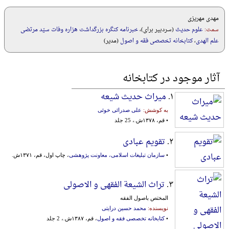
مهدی مهریزی
سمت:
علوم حدیث
(سردبير برای)،
خبرنامه کنگره بزرگداشت هزاره وفات سیّد مرتضی
علم الهدی
،
کتابخانه تخصصی فقه و اصول
(مدیر)
آثار موجود در کتابخانه
۱.
میراث حدیث شیعه
به کوشش:
علی صدرائی خوئی
• قم، ۱۳۷۸ش.، 25 جلد
۲.
تقویم عبادی
•
سازمان تبلیغات اسلامی، معاونت پژوهشی
، چاپ اول، قم، ۱۳۷۱ش.
۳.
تراث الشیعة الفقهی و الاصولی
المختص باصول الفقه
نویسنده:
محمد حسین درایتی
•
کتابخانه تخصصی فقه و اصول
، قم، ۱۳۸۷ش.، 2 جلد