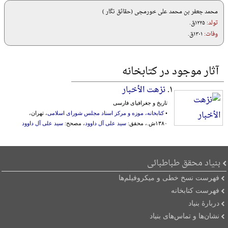
محمد جعفر بن محمد علی خورمجی (حقائق نگار )
تولد:
۱۲۲۵ق.
وفات:
۱۳۰۱ق.
آثار موجود در کتابخانه
۱.
نزهت الأخبار
تاریخ و جغرافیای فارسی
•
کتابخانه، موزه و مرکز اسناد مجلس شورای اسلامی
، تهران،
۱۳۸۰ش.، محقق:
سید علی آل داوود
، مصحح:
سید علی آل داوود
بنیاد محقق طباطبائی
فهرست نسخ خطی و میکروفیلم‌ها
فهرست کتابخانه
دربارۀ بنیاد
نشان‌ها و تماس‌های بنیاد