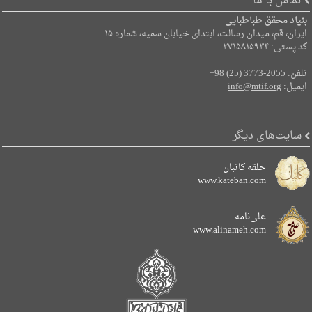
تماس با ما
بنیاد محقق طباطبایی
ایران، قم، میدان رسالت، ابتدای خیابان سمیه، شماره ۱۵.
کد پستی: ۳۷۱۵۸۱۵۹۳۴
تلفن:
+98 (25) 3773-2055
ایمیل:
info@mtif.org
سایت‌های دیگر
حلقه کاتبان
www.kateban.com
علی‌نامه
www.alinameh.com