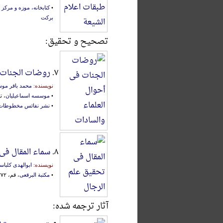
•
کتابخانه، موزه و مرک
برکت
تصحیح و تحقیق:
۷.
روضات الجنات ف
نویسنده:
محمد باقر مو
•
موسسه اسماعیلیان
، تهران، ۹۰
•
نشر نفائس مخطوطات 
۸.
سماء المقال فی
نویسنده:
ابوالهدی کلبا
•
مکتبة البرقعی
، قم، ۱۳۷۲ق.
آثار ترجمه شده: