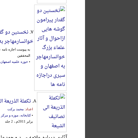
۷.
نخستین دو گفت
خوانسارمهاجر به
به پیوست اجازه نامه 
المحققین
•
حوزه علمیه اصفهان، 
۸.
تکملة الذریعة ا
اعداد:
محمد برکت
•
کتابخانه، موزه و مرک
برابر 2011م.، 2 جلد
آثاری درباره علامه سید محمدع