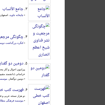
۳.
جامع الأنساب
•
چاپخانه جاوید
، اصفهان، ۱۳۳۵
۴.
چگونگی مرجعیت
•
کنگره بزرگداشت دویست
۵.
دومین دو گفتار
پیرامون احوال و آثار م
خراسانی (دانشمند مقیم
• دومین دوگفتار،
موسسه ف
۶.
فهرست کتب خط
دو هزار نسخه عربی و ف
•
موسسه فرهنگی مطالعات