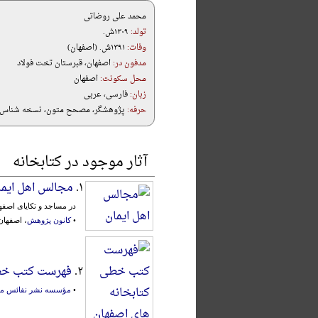
محمد علی روضاتی
تولد:
۱۳۰۹ش.
وفات:
۱۳۹۱ش. (اصفهان)
مدفون در:
اصفهان، قبرستان تخت فولاد
محل سکونت:
اصفهان
زبان:
فارسی، عربی
حرفه:
پژوهشگر، مصحح متون، نسخه شناس، ف
آثار موجود در کتابخانه
۱.
مجالس اهل ایما
در مساجد و تکایای اصفه
•
کانون پژوهش
، اصفهان، ۳۸۶
۲.
فهرست کتب خطی
•
مؤسسه نشر نفائس 