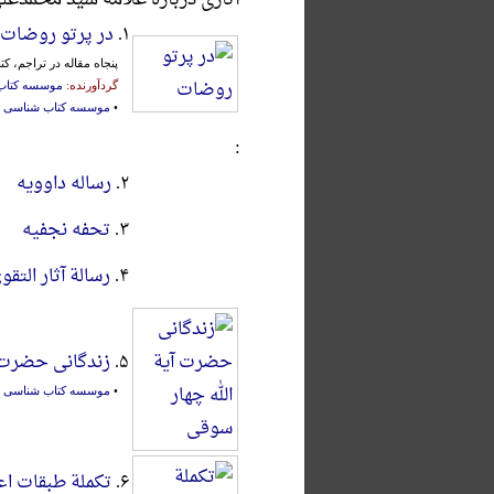
۱.
در پرتو روضات
پنجاه مقاله در تراجم، ک
گردآورنده:
موسسه کتاب
•
موسسه کتاب شناسی ش
:
۲.
رساله داوویه
۳.
تحفه نجفیه
۴.
رسالة آثار التقو
۵.
زندگانی حضرت آ
•
موسسه کتاب شناسی ش
۶.
تکملة طبقات اعل