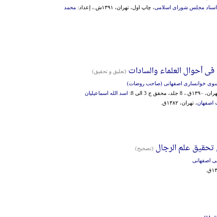
ز اسناد مجلس شورای اسلامی
، چاپ اول، تهران، ۱۳۹۱ش.، إعداد:
محمد
ی أحوال العلماء والسادات
(تعلیق و تحقیق)
سوی خوانساری اصفهانی (صاحب روضات)
۱۳ق.، 8 جلد، محقق ج 3 الی 8:
اسد الله اسماعیلیان
اصفهان
، تهران، ۱۳۸۲ق.
 تحقیق علم الرجال
(تصحیح)
سی اصفهانی