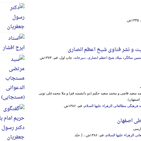
ش.
 و نشر فتاوی شیخ اعظم انصاری
مین سالگرد میلاد شیخ اعظم انصاری، دبیرخانه
، چاپ اول، قم، ۱۳۷۳ش.
حمد سعید قاضی و محمد سعید حکیم (دو دانشمند قم) و ملا محمدعلی تونی
 اصفهان)
رهنگی مطالعاتی الزهراء علیها السلام
، قم، ۱۳۸۶ش.
ی اصفهان
ارسی
ی الزهراء علیها السلام
، قم، ۱۳۸۶ش.، 2 جلد