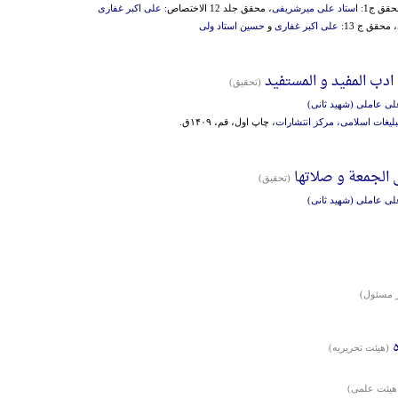
حقق ج1:
استاد علی میرشریفی
، محقق جلد 12 الاختصاص:
علی اکبر غفاری
، محقق ج 13:
علی اکبر غفاری
و
حسین استاد ولی
ادب المفید و المستفید
(تحقیق)
لی عاملی (شهید ثانی)
بلیغات اسلامی، مرکز انتشارات
، چاپ اول، قم، ۱۴۰۹ق.
 الجمعة و صلاتها
(تحقیق)
لی عاملی (شهید ثانی)
 مسئول)
(هيئت تحريريه)
یئت علمی)