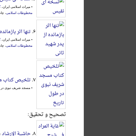
• میراث اسلامی ایران،
ک
مخطوطات اسلامی
، چاپ اول
۶.
تنها اثر بازماند
• میراث اسلامی ایران،
ک
مخطوطات اسلامی
، چاپ اول
۷.
تلخیص کتاب مس
• مسجد شریف نبوی در 
تصحیح و تحقیق:
۸.
حاشیة الإرشاد
(