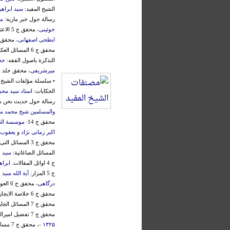
الشیخ المفید:
سید ابراه
رسالة حول خبر ماریة:
م
خوئینی
، محقق ج 5 الاعتقادات:
ابطحی اصفهانی
، محقق ج 5 تصحیح ال
محقق ج 6 المسائل العکبریة:
التذکرة باصول الفقه:
حج
میرشریفی
، محقق جلد 12:
• سلسلة مؤلفات الشیخ 
الحکایات:
استاد سید مح
رسالة حول حدیث نحن معا
والمسلمین شیخ محمد 
محقق ج 14:
موسسة الن
اکبر زمانی نژاد
و
یعقوب
محقق ج 3 المسائل التی سالها الشیخ الطوسی عن الشیخ المفید:
المسائل الصاغانیة:
سید 
ج 4 اوائل المقالات:
ابراه
ج 5 المزار:
آیة الله سید
درگاهی
، محقق ج 6 العویص:
محقق ج 6 خلاصة الایجاز:
محقق ج 7 المسائل الجارودیة:
محقق ج 7 تفضیل امیرالمومنین (ع):
۱۳۲۵ -
، محقق ج 7 مسالة اخری فی النص علی علی (ع):