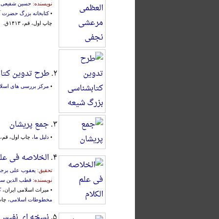
نویسنده:
حسین شفیعی
•
کتابخانه بزرگ حضرت 
چاپ اول، قم، ۱۴۱۳ق.
۲.
طرح تدوین کتا
•
مرکز بررسی های اسلام
۳.
جمع پریشان
•
دلیل ما
، چاپ اول، قم، ۱۳۸۲ش.، 2 جل
۴.
الخلاصه فی علم
تحقیق:
یعقوب علی برج
نویسنده:
قطب الدین سب
• میراث اسلامی ایران،
ک
مخطوطات اسلامی
، چاپ اول
۵.
نسخه ای نفیس