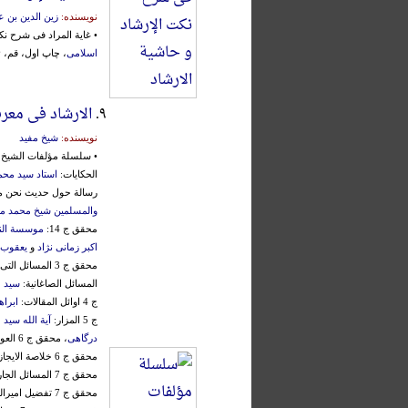
نویسنده:
زین الدین بن ع
• غایة المراد فی شرح نک
اسلامی
، چاپ اول، قم، ۱۴۱۴ق.، 2 جلد
۹.
الارشاد فی معرف
نویسنده:
شیخ مفید
• سلسلة مؤلفات الشیخ 
الحکایات:
استاد سید مح
رسالة حول حدیث نحن معا
والمسلمین شیخ محمد 
محقق ج 14:
موسسة الن
اکبر زمانی نژاد
و
یعقوب
محقق ج 3 المسائل التی سالها الشیخ الطوسی عن الشیخ المفید:
المسائل الصاغانیة:
سید 
ج 4 اوائل المقالات:
ابراه
ج 5 المزار:
آیة الله سید
درگاهی
، محقق ج 6 العویص:
محقق ج 6 خلاصة الایجاز:
محقق ج 7 المسائل الجارودیة:
محقق ج 7 تفضیل امیرالمومنین (ع):