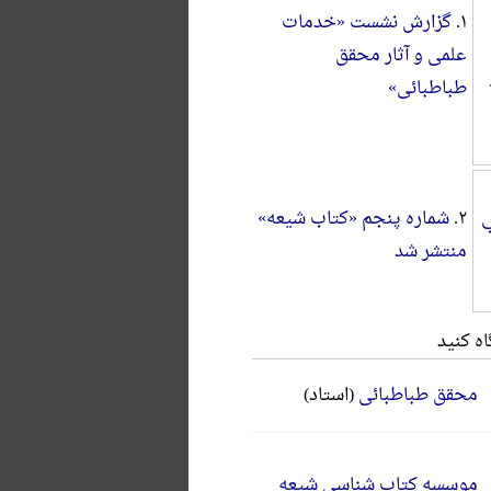
۱.
گزارش نشست «خدمات
علمی و آثار محقق
طباطبائی»
۲.
شماره پنجم «کتاب شیعه»
منتشر شد
ه کنید
محقق طباطبائی
(استاد)
موسسه کتاب شناسی شیعه