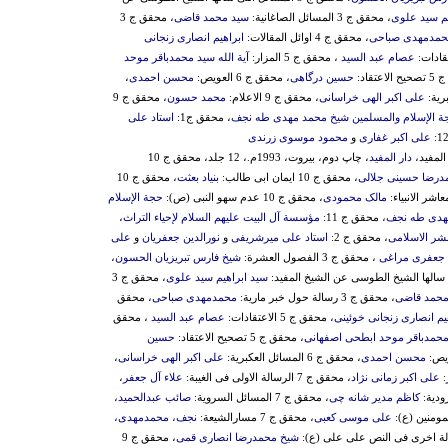
یم سید علوی
، محقق ج 3 المسائل الصاغانیة:
سید محمد قاضی
، محقق ج 3
حمدمهدی صباحی
، محقق ج 4 اوائل المقالات:
ابراهیم انصاری زنجانی
عصام عبد السید
، محقق ج 5 المزار:
آیة الله سید محمدباقر موحد
اعتقاد:
حسین درگاهی
، محقق ج 6 العویص:
محسن احمدی
،
علی اکبر الهی خراسانی
، محقق ج 9 الاعلام:
محمد حسون
، محقق ج 9
ة الإسلام والمسلمین شیخ محمد مهدی طه نجف
، محقق ج1:
استاد علی
علی اکبر غفاری
و
محمود موسوی زرندی
المفید،
دار المفید
، چاپ دوم، بیروت، 1993م.، 12 جلد، محقق ج 10
مدرضا حسینی جلالی
، محقق ج 10 ایمان ابی طالب:
بنیاد بعثت
، محقق ج 10
شر الانبیاء:
مالک محمودی
، محقق ج 10 عدم سهو النبی (ص):
حجة الإسلام
مهدی طه نجف
، محقق ج 11:
مؤسسة آل البیت علیهم السلام لإحیاء التراث
،
شر الاسلامی
، محقق ج 2:
استاد علی میرشریفی
و
نورالدین جعفریان
و
علی
 جعفری مراغی
، محقق ج 3 الفصول العشرة:
شیخ فارس تبریزیان الحسون
،
سید ابراهیم سید علوی
، محقق ج 3
محمد قاضی
، محقق ج 3 رسالة حول خبر ماریة:
محمدمهدی صباحی
، محقق
یم انصاری زنجانی خوئینی
، محقق ج 5 الاعتقادات:
عصام عبد السید
، محقق
 محمدباقر موحد ابطحی اصفهانی
، محقق ج 5 تصحیح الاعتقاد:
حسین
محسن احمدی
، محقق ج 6 المسائل العکبریة:
علی اکبر الهی خراسانی
،
علی اکبر زمانی نژاد
، محقق ج 7 الرسالة الاولی فی الغیبة:
علاء آل جعفر
،
کاظم مدیر شانه چی
، محقق ج 7 المسائل السرویة:
صائب عبدالحمید
،
علی موسی کعبی
، محقق ج 7 مسارالشیعة:
نجف، محمدمهد‌ی‌،
شیخ محمدرضا انصاری قمی
، محقق ج 9