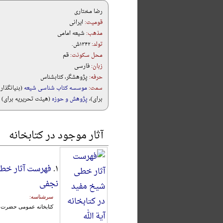
رضا مختاری
قومیت:
ایرانی
مذهب:
شیعه امامی
تولد:
۱۳۴۲ش.
محل سکونت:
قم
زبان:
فارسی
حرفه:
پژوهشگر، کتابشناس
سمت:
موسسه کتاب شناسی شیعه
(بنیانگذار
برای)،
پژوهش و حوزه
(هيئت تحريريه برای)
آثار موجود در کتابخانه
۱.
فهرست آثار خطی
نجفی
سرشناسه:
کتابخانه عمومی حضرت آ