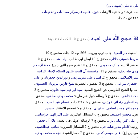
لی عاملی (شهید ثانی)
ت الإرشاد و حاشیة الارشاد،
حوزه علمیه قم،مرکز مطالعات و تحقیقات
ة حجج الله علی العباد
(محقق ج 10 النکت الاعتقادیة)
المفید،
دار المفید
، چاپ دوم، بیروت، 1993م.، 12 جلد، محقق ج 10
مدرضا حسینی جلالی
، محقق ج 10 ایمان ابی طالب:
بنیاد بعثت
، محقق ج 10
شر الانبیاء:
مالک محمودی
، محقق ج 10 عدم سهو النبی (ص):
حجة الإسلام
مهدی طه نجف
، محقق ج 11:
مؤسسة آل البیت علیهم السلام لإحیاء التراث
،
شر الاسلامی
، محقق ج 2:
استاد علی میرشریفی
و
نورالدین جعفریان
و
علی
 جعفری مراغی
، محقق ج 3 الفصول العشرة:
شیخ فارس تبریزیان الحسون
،
سید ابراهیم سید علوی
، محقق ج 3
محمد قاضی
، محقق ج 3 رسالة حول خبر ماریة:
محمدمهدی صباحی
، محقق
یم انصاری زنجانی خوئینی
، محقق ج 5 الاعتقادات:
عصام عبد السید
، محقق
 محمدباقر موحد ابطحی اصفهانی
، محقق ج 5 تصحیح الاعتقاد:
حسین
محسن احمدی
، محقق ج 6 المسائل العکبریة:
علی اکبر الهی خراسانی
،
علی اکبر زمانی نژاد
، محقق ج 7 الرسالة الاولی فی الغیبة:
علاء آل جعفر
،
کاظم مدیر شانه چی
، محقق ج 7 المسائل السرویة:
صائب عبدالحمید
،
علی موسی کعبی
، محقق ج 7 مسارالشیعة:
نجف، محمدمهد‌ی‌،