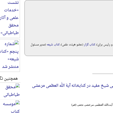
 و رئیس برای)،
کتاب گزار
(عضو هیئت علمی)،
کتاب شیعه
(مدير مسئول
همچنین نگا
 شیخ مفید در کتابخانه آیة الله العظمی مرعشی
یت‌الله العظمی مرعشی نجفی (قم)