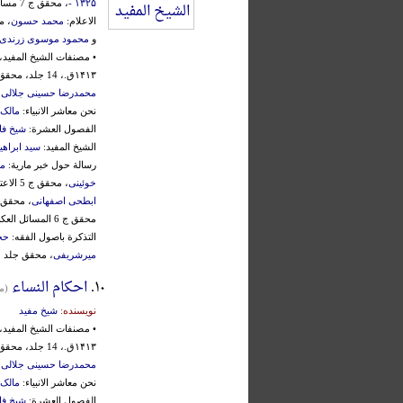
۱۳۲۵ -
، محقق ج 7 مسالة اخری فی النص علی علی (ع):
الاعلام:
محمد حسون
، م
و
محمود موسوی زرندی
• مصنفات الشیخ المفید،
۱۴۱۳ق.، 14 جلد، محقق:
محمدرضا حسینی جلالی
،
نحن معاشر الانبیاء:
مالک
الفصول العشرة:
شیخ فا
الشیخ المفید:
سید ابراه
رسالة حول خبر ماریة:
م
خوئینی
، محقق ج 5 الاعتقادات:
ابطحی اصفهانی
، محقق ج 5 تصحیح ال
محقق ج 6 المسائل العکبریة:
التذکرة باصول الفقه:
حج
میرشریفی
، محقق جلد 12:
۱۰.
احکام النساء
(محقق 
نویسنده:
شیخ مفید
• مصنفات الشیخ المفید،
۱۴۱۳ق.، 14 جلد، محقق:
محمدرضا حسینی جلالی
،
نحن معاشر الانبیاء:
مالک
الفصول العشرة:
شیخ فا