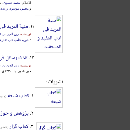
الاعلام:
محمد حسون
، م
و
محمود موسوی زرندی
۱۱.
منیة المرید فی 
نویسنده:
زین الدین بن ع
•
حوزه علمیه قم، دفتر ت
۱۲.
ثلاث رسائل فی
نویسنده:
زین الدین بن ع
• بی نا، بی جا، ۱۴۲۰ق.
نشریات:
۱.
کتاب شیعه
(مدير
۲.
پژوهش و حوزه
۳.
کتاب گزار
(عضو ه