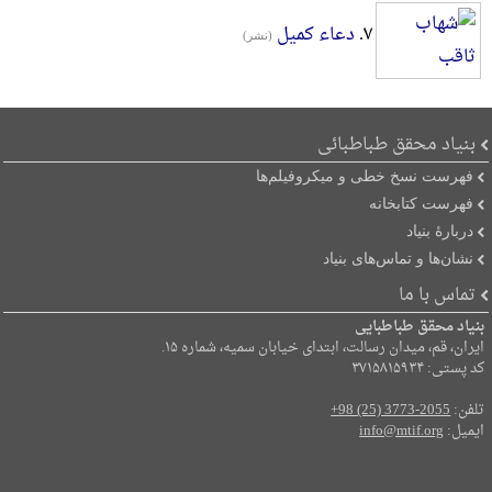
۷.
دعاء کمیل
(نشر)
بنیاد محقق طباطبائی
فهرست نسخ خطی و میکروفیلم‌ها
فهرست کتابخانه
دربارۀ بنیاد
نشان‌ها و تماس‌های بنیاد
تماس با ما
بنیاد محقق طباطبایی
ایران، قم، میدان رسالت، ابتدای خیابان سمیه، شماره ۱۵.
کد پستی: ۳۷۱۵۸۱۵۹۳۴
تلفن:
+98 (25) 3773-2055
ایمیل:
info@mtif.org