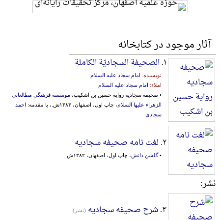
آثار موجود در کتابخانه
۱.
الصحیفة السجادیّة الکاملة
نویسنده:
امام سجاد علیه السلام
املاء:
امام سجاد علیه السلام
• صحیفه سجادیه روایة حسین بن اشکیب،
موسسه فرهنگی مطالعاتی
الزهراء علیها السلام
، چاپ اول، اصفهان، ۱۳۸۳ش.، با مقدمه:
احمد
سجادی
۲.
لغت نامه صحیفه سجادیه
•
گلشن دانش
، چاپ اول، اصفهان، ۱۳۸۲ش.
نشر:
۳.
شرح صحیفه سجادیه
(نشر)