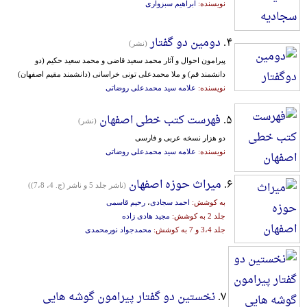
نویسنده:
ابراهیم سبزواری
۴.
دومین دو گفتار
(نشر)
پیرامون احوال و آثار محمد سعید قاضی و محمد سعید حکیم (دو
دانشمند قم) و ملا محمدعلی تونی خراسانی (دانشمند مقیم اصفهان)
نویسنده:
علامه سید محمدعلی روضاتی
۵.
فهرست کتب خطی اصفهان
(نشر)
دو هزار نسخه عربی و فارسی
نویسنده:
علامه سید محمدعلی روضاتی
۶.
میراث حوزه اصفهان
(ناشر جلد 5 و ناشر (ج. 4، 7،8))
به کوشش:
احمد سجادی
،
رحیم قاسمی
جلد 2 به کوشش:
مجید هادی زاده
جلد 3،4 و 7 به کوشش:
محمدجواد نورمحمدی
۷.
نخستین دو گفتار پیرامون گوشه هایی