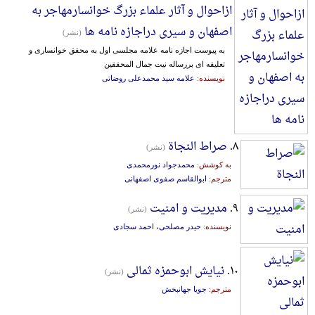
ازاحوال و آثار علماء بزرگ خوانسارمهاجر به
اصفهان و سیری دراجازه نامه ها
(نشر)
به پیوست اجازه نامه علامه مجلسی اول به محقق خوانساری و
تعلیقه ای بررساله نیت جمال المحققین
نویسنده:
علامه سید محمدعلی روضاتی
۸.
صراط النجاة
(نشر)
به کوشش:
محمدجواد نورمحمدی
مترجم:
ابوالقاسم صفوی اصفهانی
۹.
مدیریت و امنیت
(نشر)
نویسنده:
حیدر مصلحی
،
احمد سجادی
۱۰.
نیایش ابوحمزه ثمالی
(نشر)
مترجم:
جویا جهانبخش