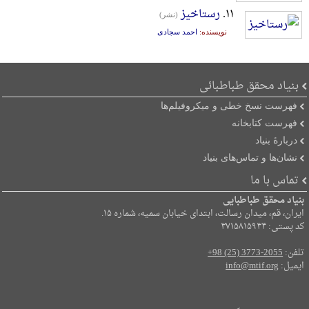
۱۱.
رستاخیز
(نشر)
نویسنده:
احمد سجادی
بنیاد محقق طباطبائی
فهرست نسخ خطی و میکروفیلم‌ها
فهرست کتابخانه
دربارۀ بنیاد
نشان‌ها و تماس‌های بنیاد
تماس با ما
بنیاد محقق طباطبایی
ایران، قم، میدان رسالت، ابتدای خیابان سمیه، شماره ۱۵.
کد پستی: ۳۷۱۵۸۱۵۹۳۴
تلفن:
+98 (25) 3773-2055
ایمیل:
info@mtif.org