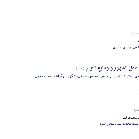
نشر)
انی بهبهانی حائری
مل الشهور و وقایع الایام
(نشر)
دی
،
دکتر عبدالحسین طالعی
،
محسن صادقی
،
کنگره بزرگداشت محدث قمی
ی
ر)
ت محدث قمی
داشت محدث قمی قدس سره