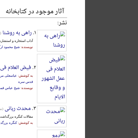
آثار موجود در کتابخانه
نشر:
۱.
راهی به روشنا
(
آداب استخاره و استشاره
نویسنده:
شیخ محمود ارگ
۲.
فیض العلام فی ع
به کوشش:
عباسعلی مر
قدس سره
نویسنده:
شیخ عباس قم
۳.
محدث ربانی
(نش
مقالات کنگره بزرگداش
به کوشش:
کنگره بزرگ