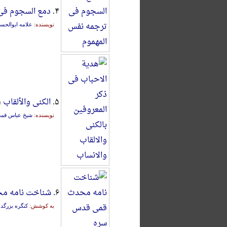
۴.
دمع السجوم فی
نویسنده:
علامه ابوالحس
۵.
الکنی والألقاب
(
نویسنده:
شیخ عباس قم
۶.
شناخت نامه م
به کوشش:
کنگره بزرگ