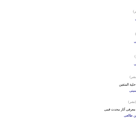
)
ی
ی
شر)
لیة المتقین
ینی
نشر)
معرفی آثار محدث قمی
ن طالعی