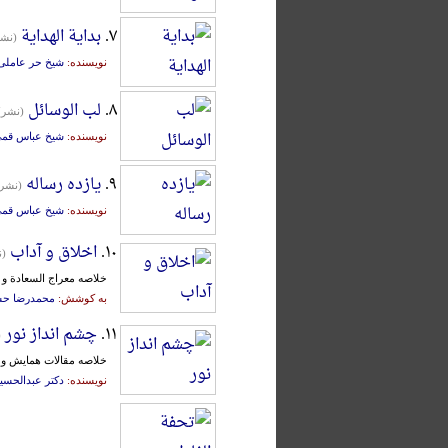
۷.
بدایة الهدایة
(نشر
نویسنده:
شیخ حر عاملی
۸.
لب الوسائل
(نشر)
نویسنده:
شیخ عباس قم
۹.
یازده رساله
(نشر)
نویسنده:
شیخ عباس قم
۱۰.
اخلاق و آداب
(ن
خلاصه معراج السعادة و ح
به کوشش:
محمدرضا حس
۱۱.
چشم انداز نور
(
خلاصه مقالات همایش و 
نویسنده:
دکتر عبدالحسی