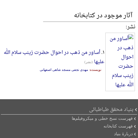
آثار موجود در کتابخانه
نشر:
۱.
أساور من ذهب در احوال حضرت زینب سلام الله
علیها
(نشر)
نویسنده:
مهدی نجفی مسجد شاهی اصفهانی
بنیاد محقق طباطبائی
فهرست نسخ خطی و میکروفیلم‌ها
فهرست کتابخانه
دربارۀ بنیاد