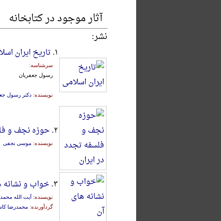
آثار موجود در کتابخانه
نشر:
۱.
تاریخ ایران اسل
سرشناسه:
رسول جعفریان
نویسنده:
دکتر رسول جع
۲.
حوزه نجف و فلس
نویسنده:
موسی نجفی
۳.
خواب و نشانه ه
نویسنده:
آیت الله محم
گردآورنده:
محمدرضا کا