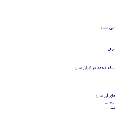
امی
(نشر)
فریان
فه تجدد در ایران
(نشر)
ای آن
(نشر)
د شجاعی
شفی