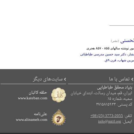
الحسنی
(نشر)
سالها‌ی‌ ۸۵۵ - ۸۵۷ ‌هجر‌ی‌
فشار
،
دکتر سید حسین مدرسی طباطبائی
ن‌ شهاب‌، قرن‌ ۹ق‌.
تماس با ما
سایت‌های دیگر
بنیاد محقق طباطبایی
حلقه کاتبان
ایران، قم، میدان رسالت، ابتدای خیابان
www.kateban.com
سمیه، شماره ۱۵.
کد پستی: ۳۷۱۵۸۱۵۹۳۴
علی‌نامه
تلفن:
+98 (25) 3773-2055
www.alinameh.com
ایمیل:
info@mtif.org